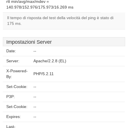
rtt min/avg/max/mdev =
140.978/152.976/175.973/16.269 ms
Il tempo di risposta del test della velocità del ping è stato di
175 ms.
Impostazioni Server
Date:
--
Server:
Apache/2.2.8 (EL)
X-Powered-
PHP/5.2.11
By:
Set-Cookie:
--
P3P:
--
Set-Cookie:
--
Expires:
--
Last-