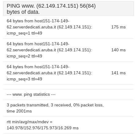
PING www. (62.149.174.151) 56(84)
bytes of data.
64 bytes from host151-174-149-
62.serverdedicati.aruba.it (62.149.174.151):
175 ms
icmp_seq=1 ttl=49
64 bytes from host151-174-149-
62.serverdedicati.aruba.it (62.149.174.151):
140 ms
icmp_seq=2 ttl=49
64 bytes from host151-174-149-
62.serverdedicati.aruba.it (62.149.174.151):
141 ms
icmp_seq=3 ttl=49
--- www. ping statistics ---
3 packets transmitted, 3 received, 0% packet loss,
time 2001ms
rtt min/avg/max/mdev =
140.978/152.976/175.973/16.269 ms