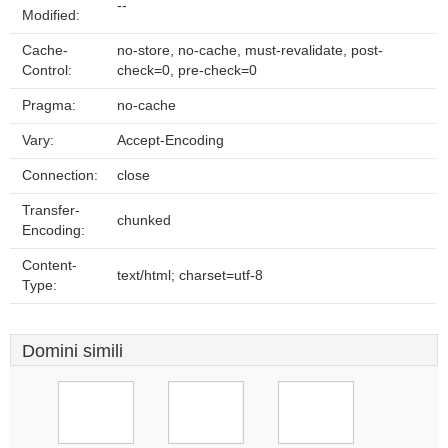
--
Modified:
Cache-
no-store, no-cache, must-revalidate, post-
Control:
check=0, pre-check=0
Pragma:
no-cache
Vary:
Accept-Encoding
Connection:
close
Transfer-
chunked
Encoding:
Content-
text/html; charset=utf-8
Type:
Domini simili