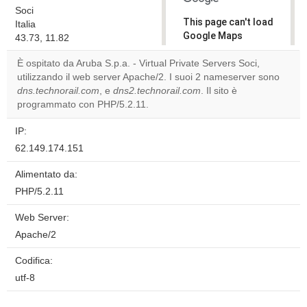
Soci
This page can't load
Italia
Google Maps
43.73, 11.82
correctly.
È ospitato da Aruba S.p.a. - Virtual Private Servers Soci,
utilizzando il web server Apache/2. I suoi 2 nameserver sono
Do you
OK
dns.technorail.com
, e
dns2.technorail.com
own this
. Il sito è
website?
programmato con PHP/5.2.11.
IP:
62.149.174.151
Alimentato da:
PHP/5.2.11
Web Server:
Apache/2
Codifica:
utf-8