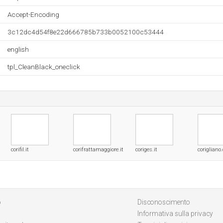
Accept-Encoding
3c12dc4d54f8e22d666785b733b0052100c53444
english
tpl_CleanBlack_oneclick
corifil.it
corifrattamaggiore.it
coriges.it
corigliano
o
Disconoscimento
Informativa sulla privacy