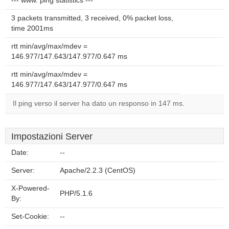
--- www. ping statistics ---
3 packets transmitted, 3 received, 0% packet loss,
time 2001ms
rtt min/avg/max/mdev =
146.977/147.643/147.977/0.647 ms
rtt min/avg/max/mdev =
146.977/147.643/147.977/0.647 ms
Il ping verso il server ha dato un responso in 147 ms.
Impostazioni Server
Date:
--
Server:
Apache/2.2.3 (CentOS)
X-Powered-
PHP/5.1.6
By:
Set-Cookie:
--