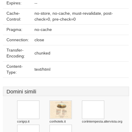
Expires:
--
Cache-
no-store, no-cache, must-revalidate, post-
Control:
check=0, pre-check=0
Pragma:
no-cache
Connection:
close
Transfer-
chunked
Encoding:
Content-
text/html
Type:
Domini simili
corigrp.it
corihotels.it
coriintempesta.altervista.org