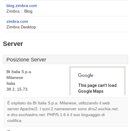
blog.zimbra.com
Zimbra :: Blog
zimbra.com
Zimbra Desktop
Server
Posizione Server
Bt Italia S.p.a.
Milanese
Italia
This page can't load
38.2, 15.73
Google Maps
correctly.
È ospitato da Bt Italia S.p.a. Milanese, utilizzando il web
server Apache/2. I suoi 2 nameserver sono
dns2.euchia.net
,
Do you
OK
e
dns.euchiadns.net
. PHP/5.1.6 è il suo linguaggio di
own this
website?
codifica.