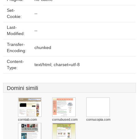
Set-
--
Cookie:
Last-
--
Modified:
Transfer-
chunked
Encoding:
Content-
text/html; charset=utf-8
Type:
Domini simili
corntab.com
cornubused.com
cornucopia.com