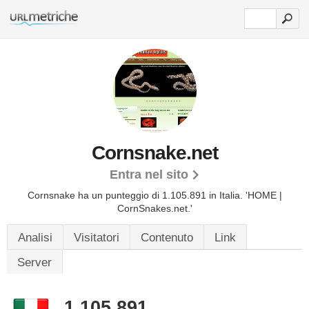
Cornsnake.net
Entra nel sito
Cornsnake ha un punteggio di 1.105.891 in Italia.
'HOME |
CornSnakes.net.'
Analisi
Visitatori
Contenuto
Link
Server
1.105.891