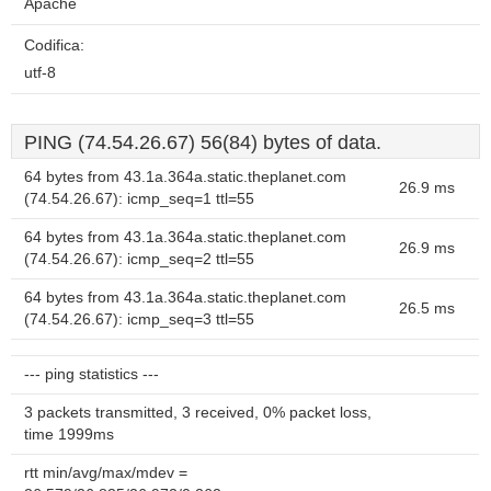
Apache
Codifica:
utf-8
PING (74.54.26.67) 56(84) bytes of data.
64 bytes from 43.1a.364a.static.theplanet.com
26.9 ms
(74.54.26.67): icmp_seq=1 ttl=55
64 bytes from 43.1a.364a.static.theplanet.com
26.9 ms
(74.54.26.67): icmp_seq=2 ttl=55
64 bytes from 43.1a.364a.static.theplanet.com
26.5 ms
(74.54.26.67): icmp_seq=3 ttl=55
--- ping statistics ---
3 packets transmitted, 3 received, 0% packet loss,
time 1999ms
rtt min/avg/max/mdev =