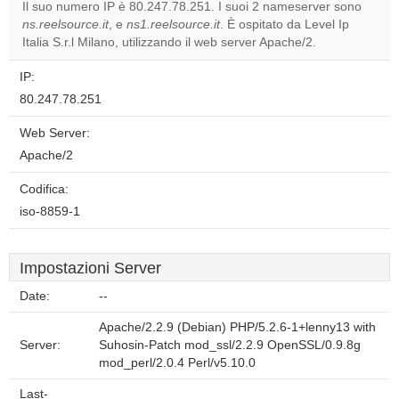
Il suo numero IP è 80.247.78.251. I suoi 2 nameserver sono
ns.reelsource.it
, e
ns1.reelsource.it
. È ospitato da Level Ip
Do you
OK
Italia S.r.l Milano, utilizzando il web server Apache/2.
own this
website?
IP:
80.247.78.251
Web Server:
Apache/2
Codifica:
iso-8859-1
Impostazioni Server
Date:
--
Apache/2.2.9 (Debian) PHP/5.2.6-1+lenny13 with
Server:
Suhosin-Patch mod_ssl/2.2.9 OpenSSL/0.9.8g
mod_perl/2.0.4 Perl/v5.10.0
Last-