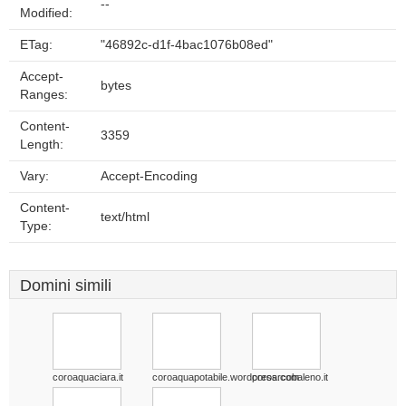
--
Modified:
ETag:
"46892c-d1f-4bac1076b08ed"
Accept-
bytes
Ranges:
Content-
3359
Length:
Vary:
Accept-Encoding
Content-
text/html
Type:
Domini simili
coroaquaciara.it
coroaquapotabile.wordpress.com
coroarcobaleno.it