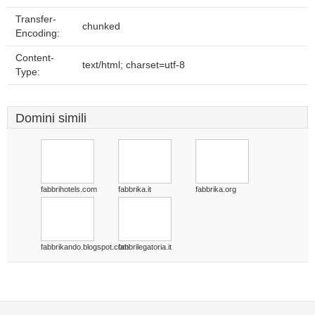
Transfer-
chunked
Encoding:
Content-
text/html; charset=utf-8
Type:
Domini simili
fabbrihotels.com
fabbrika.it
fabbrika.org
fabbrikando.blogspot.com
fabbrilegatoria.it