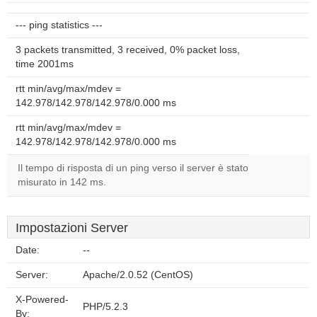
--- ping statistics ---
3 packets transmitted, 3 received, 0% packet loss,
time 2001ms
rtt min/avg/max/mdev =
142.978/142.978/142.978/0.000 ms
rtt min/avg/max/mdev =
142.978/142.978/142.978/0.000 ms
Il tempo di risposta di un ping verso il server è stato
misurato in 142 ms.
Impostazioni Server
Date:
--
Server:
Apache/2.0.52 (CentOS)
X-Powered-
PHP/5.2.3
By: