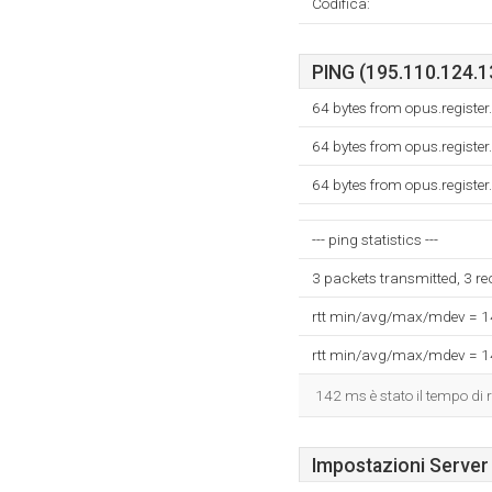
Codifica:
PING (195.110.124.13
64 bytes from opus.registe
64 bytes from opus.registe
64 bytes from opus.registe
--- ping statistics ---
3 packets transmitted, 3 r
rtt min/avg/max/mdev = 
rtt min/avg/max/mdev = 
142 ms è stato il tempo di r
Impostazioni Server