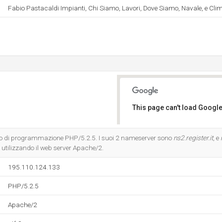
Fabio Pastacaldi Impianti, Chi Siamo, Lavori, Dove Siamo, Navale, e Cli
This page can't load Google
Do you own this website?
gio di programmazione PHP/5.2.5. I suoi 2 nameserver sono
ns2.register.it
, e
e, utilizzando il web server Apache/2.
195.110.124.133
PHP/5.2.5
Apache/2