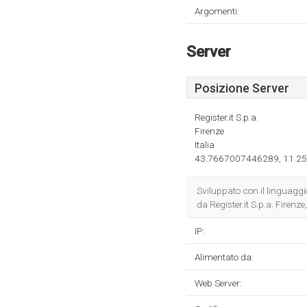
Argomenti:
Server
Posizione Server
Register.it S.p.a.
Firenze
Italia
43.7667007446289, 11.25
Sviluppato con il linguag
da Register.it S.p.a. Firenz
IP:
Alimentato da:
Web Server: