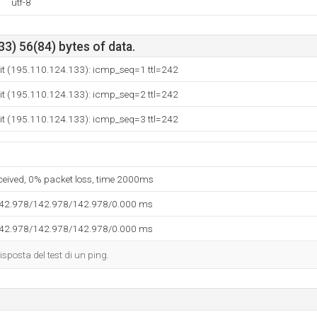
utf-8
3) 56(84) bytes of data.
r.it (195.110.124.133): icmp_seq=1 ttl=242
r.it (195.110.124.133): icmp_seq=2 ttl=242
r.it (195.110.124.133): icmp_seq=3 ttl=242
eceived, 0% packet loss, time 2000ms
142.978/142.978/142.978/0.000 ms
142.978/142.978/142.978/0.000 ms
isposta del test di un ping.