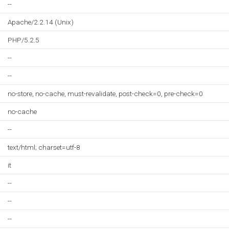
--
Apache/2.2.14 (Unix)
PHP/5.2.5
--
--
no-store, no-cache, must-revalidate, post-check=0, pre-check=0
no-cache
--
text/html; charset=utf-8
it
--
--
--