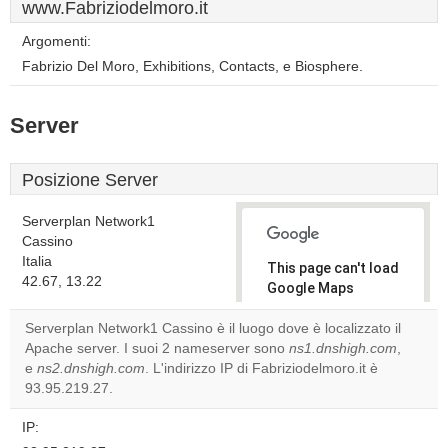
www.Fabriziodelmoro.it
Argomenti:
Fabrizio Del Moro, Exhibitions, Contacts, e Biosphere.
Server
Posizione Server
Serverplan Network1
Cassino
Italia
This page can't load
42.67, 13.22
Google Maps
correctly.
Serverplan Network1 Cassino è il luogo dove è localizzato il
Apache server. I suoi 2 nameserver sono
ns1.dnshigh.com
,
Do you
OK
e
ns2.dnshigh.com
. L'indirizzo IP di Fabriziodelmoro.it è
own this
website?
93.95.219.27.
IP: