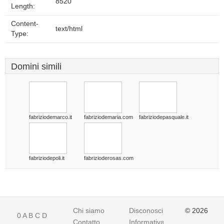
8520
Length:
Content-
text/html
Type:
Domini simili
fabriziodemarco.it
fabriziodemaria.com
fabriziodepasquale.it
fabriziodepoli.it
fabrizioderosas.com
Chi siamo
Disconoscimento
© 2026
0
A
B
C
D
Contatto
Informativa