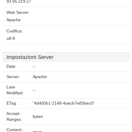
93.95.219.27
Web Server:
Apache
Codifica:
utf-8
Impostazioni Server
Date:
--
Server:
Apache
Last-
--
Modified:
ETag:
"4d400b1-2148-4aecb7e83bec0"
Accept-
bytes
Ranges:
Content-