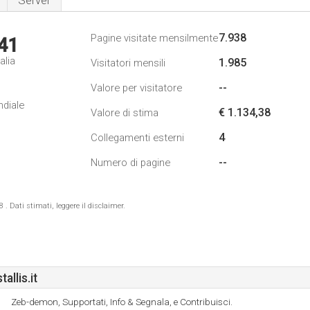
Server
7.938
Pagine visitate mensilmente
41
alia
1.985
Visitatori mensili
--
Valore per visitatore
ndiale
€ 1.134,38
Valore di stima
4
Collegamenti esterni
--
Numero di pagine
 Dati stimati, leggere il disclaimer.
llis.it
Zeb-demon, Supportati, Info & Segnala, e Contribuisci.