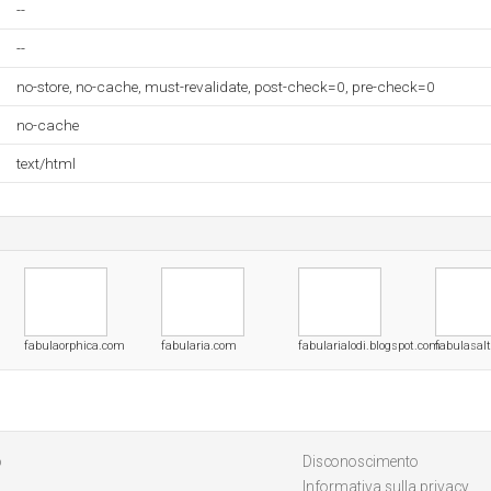
--
--
no-store, no-cache, must-revalidate, post-check=0, pre-check=0
no-cache
text/html
fabulaorphica.com
fabularia.com
fabularialodi.blogspot.com
fabulasal
o
Disconoscimento
Informativa sulla privacy