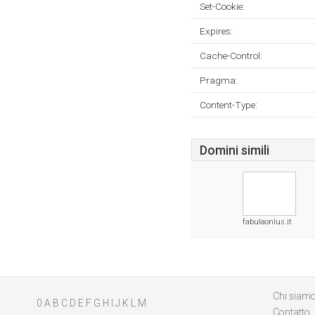
Set-Cookie:
Expires:
Cache-Control:
Pragma:
Content-Type:
Domini simili
fabulaonlus.it
Chi siam
0
A
B
C
D
E
F
G
H
I
J
K
L
M
Contatto