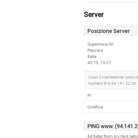
Server
Posizione Server
Supernova Srl
Pescara
Italia
42.75, 13.27
I suoi 2 nameserver sono
n
numero IP è 94.141.22.36.
IP:
Codifica:
PING www. (94.141.22
64 bytes from srv-hp4.nets