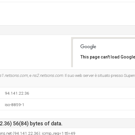
This page can't load Google
Do you own this website?
s1.netsons.com
, e
ns2.netsons.com
. Il suo web server è situato presso Supe
94.141.22.36
iso-8859-1
.36) 56(84) bytes of data.
ons.net (94.141.22.36): icmp_req=1 ttl=49