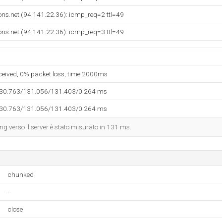
ons.net (94.141.22.36): icmp_req=2 ttl=49
ons.net (94.141.22.36): icmp_req=3 ttl=49
eceived, 0% packet loss, time 2000ms
130.763/131.056/131.403/0.264 ms
130.763/131.056/131.403/0.264 ms
ing verso il server è stato misurato in 131 ms.
chunked
--
close