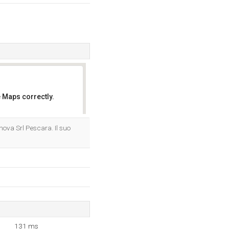
 Maps correctly.
OK
rnova Srl Pescara. Il suo
131 ms