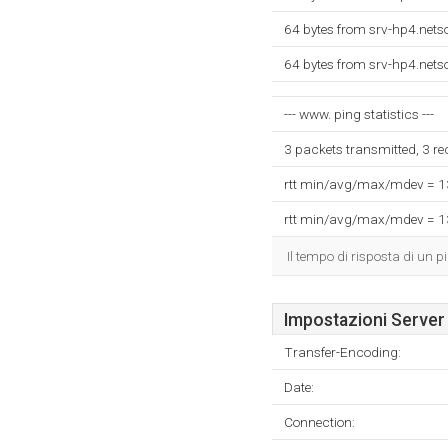
64 bytes from srv-hp4.nets
64 bytes from srv-hp4.nets
--- www. ping statistics ---
3 packets transmitted, 3 r
rtt min/avg/max/mdev = 
rtt min/avg/max/mdev = 
Il tempo di risposta di un p
Impostazioni Server
Transfer-Encoding:
Date:
Connection: