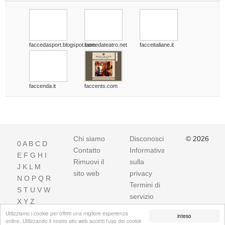
faccedasport.blogspot.com
faccedateatro.net
facceitaliane.it
faccenda.it
faccents.com
Chi siamo
Disconoscimento
© 2026
0
A
B
C
D
Contatto
Informativa
E
F
G
H
I
Rimuovi il
sulla
J
K
L
M
sito web
privacy
N
O
P
Q
R
Termini di
S
T
U
V
W
servizio
X
Y
Z
Utilizziamo i cookie per offrirti una migliore esperienza
inteso
online. Utilizzando il nostro sito web accetti l'uso dei cookie