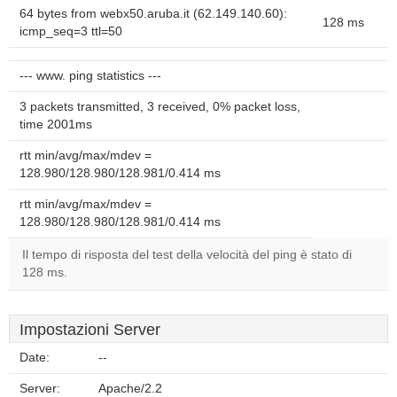
64 bytes from webx50.aruba.it (62.149.140.60):
128 ms
icmp_seq=3 ttl=50
--- www. ping statistics ---
3 packets transmitted, 3 received, 0% packet loss,
time 2001ms
rtt min/avg/max/mdev =
128.980/128.980/128.981/0.414 ms
rtt min/avg/max/mdev =
128.980/128.980/128.981/0.414 ms
Il tempo di risposta del test della velocità del ping è stato di
128 ms.
Impostazioni Server
Date:
--
Server:
Apache/2.2