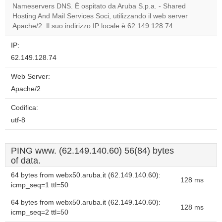
Nameservers DNS. È ospitato da Aruba S.p.a. - Shared
Do you
OK
Hosting And Mail Services Soci, utilizzando il web server
own this
website?
Apache/2. Il suo indirizzo IP locale è 62.149.128.74.
IP:
62.149.128.74
Web Server:
Apache/2
Codifica:
utf-8
PING www. (62.149.140.60) 56(84) bytes
of data.
64 bytes from webx50.aruba.it (62.149.140.60):
128 ms
icmp_seq=1 ttl=50
64 bytes from webx50.aruba.it (62.149.140.60):
128 ms
icmp_seq=2 ttl=50