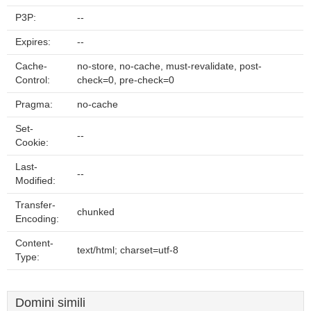
P3P:
--
Expires:
--
Cache-
no-store, no-cache, must-revalidate, post-
Control:
check=0, pre-check=0
Pragma:
no-cache
Set-
--
Cookie:
Last-
--
Modified:
Transfer-
chunked
Encoding:
Content-
text/html; charset=utf-8
Type:
Domini simili