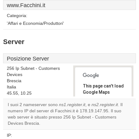
www.Facchini.it
Categoria:
'Affari e Economia/Produttori'
Server
Posizione Server
256 Ip Subnet - Customers
Devices
Brescia
This page can't load
Italia
Google Maps
45.55, 10.25
correctly.
I suoi 2 nameserver sono
ns1.register.it
, e
ns2.register.it
. Il
numero IP del server di Facchini.it è 178.19.147.95. Il suo
Do you
OK
web server è situato presso 256 Ip Subnet - Customers
own this
website?
Devices Brescia.
IP: