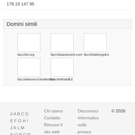
178.19.147.95
Domini simili
facchini.org
facchiniautonomi.com
facchiniebregoli.it
facchinieservizimolinella.it
facchinifratelli.it
Chi siamo
Disconoscimento
© 2026
0
A
B
C
D
Contatto
Informativa
E
F
G
H
I
Rimuovi il
sulla
J
K
L
M
sito web
privacy
N
O
P
Q
R