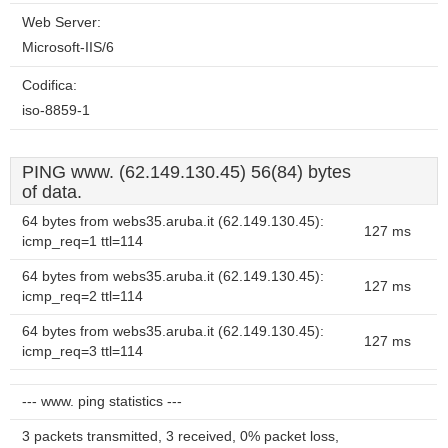
Web Server:
Microsoft-IIS/6
Codifica:
iso-8859-1
PING www. (62.149.130.45) 56(84) bytes
of data.
64 bytes from webs35.aruba.it (62.149.130.45):
127 ms
icmp_req=1 ttl=114
64 bytes from webs35.aruba.it (62.149.130.45):
127 ms
icmp_req=2 ttl=114
64 bytes from webs35.aruba.it (62.149.130.45):
127 ms
icmp_req=3 ttl=114
--- www. ping statistics ---
3 packets transmitted, 3 received, 0% packet loss,