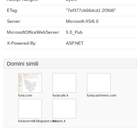
ETag:
"7ef377cb66dcd1:2f3fd6"
Server:
Microsoft-IIS/6.0
MicrosoftOfficeWebServer:
5.0_Pub
X-Powered-By:
ASP.NET
Domini simili
furia.com
furiacafe.it
furiacashmere.com
furiacervelli.blogspot.com
furians.it