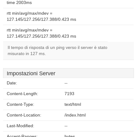
time 2003ms
rtt min/avg/max/mdev =
127.145/127.256/127.388/0.423 ms
rtt min/avg/max/mdev =
127.145/127.256/127.388/0.423 ms
Il tempo di risposta di un ping verso il server è stato
misurato in 127 ms.
Impostazioni Server
Date:
--
Content-Length:
7193
Content-Type:
text/html
Content-Location:
/index.html
Last-Modified:
--
Accept-Ranges:
bytes