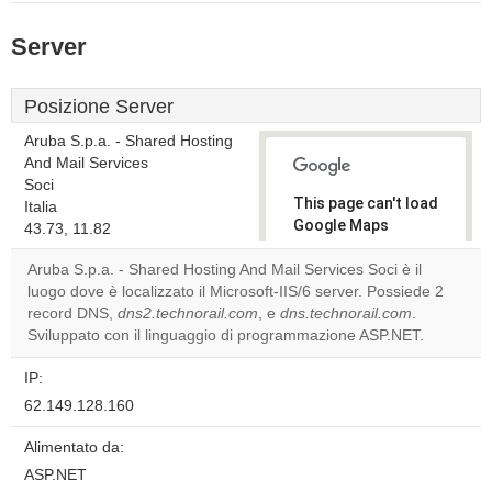
Server
Posizione Server
Aruba S.p.a. - Shared Hosting
And Mail Services
Soci
This page can't load
Italia
Google Maps
43.73, 11.82
correctly.
Aruba S.p.a. - Shared Hosting And Mail Services Soci è il
luogo dove è localizzato il Microsoft-IIS/6 server. Possiede 2
Do you
OK
record DNS,
dns2.technorail.com
, e
dns.technorail.com
own this
.
website?
Sviluppato con il linguaggio di programmazione ASP.NET.
IP:
62.149.128.160
Alimentato da:
ASP.NET