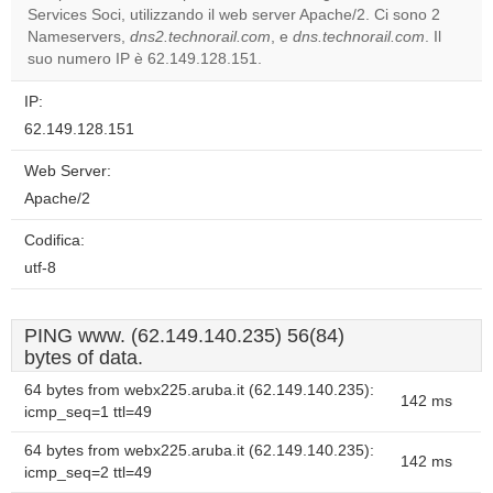
Services Soci, utilizzando il web server Apache/2. Ci sono 2
Do you
OK
Nameservers,
dns2.technorail.com
, e
dns.technorail.com
own this
. Il
website?
suo numero IP è 62.149.128.151.
IP:
62.149.128.151
Web Server:
Apache/2
Codifica:
utf-8
PING www. (62.149.140.235) 56(84)
bytes of data.
64 bytes from webx225.aruba.it (62.149.140.235):
142 ms
icmp_seq=1 ttl=49
64 bytes from webx225.aruba.it (62.149.140.235):
142 ms
icmp_seq=2 ttl=49