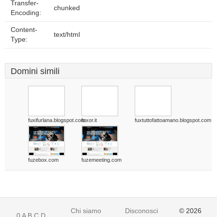
Transfer-
chunked
Encoding:
Content-
text/html
Type:
Domini simili
fuxifurlana.blogspot.com
fuxor.it
fuxtuttofattoamano.blogspot.com
fuzebox.com
fuzemeeting.com
Chi siamo
Disconoscimento
© 2026
0
A
B
C
D