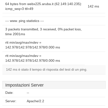
64 bytes from webx225.aruba.it (62.149.140.235):
142 ms
icmp_seq=3 ttl=49
--- www. ping statistics ---
3 packets transmitted, 3 received, 0% packet loss,
time 2001ms
rtt min/avg/max/mdev =
142.978/142.978/142.978/0.000 ms
rtt min/avg/max/mdev =
142.978/142.978/142.978/0.000 ms
142 ms è stato il tempo di risposta del test di un ping.
Impostazioni Server
Date:
--
Server:
Apache/2.2