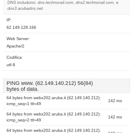
website?
DNS includono:
dns.technorail.com
,
dns2.technorail.com
, e
dns3.arubadns.net
.
IP:
62.149.128.166
Web Server:
Apache/2
Codifica:
utf-8
PING www. (62.149.140.212) 56(84)
bytes of data.
64 bytes from webx202.aruba.it (62.149.140.212):
142 ms
icmp_seq=1 ttl=49
64 bytes from webx202.aruba.it (62.149.140.212):
142 ms
icmp_seq=2 ttl=49
64 bytes from webx202.aruba.it (62.149.140.212):