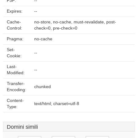
P3P:
--
Expires:
--
Cache-
no-store, no-cache, must-revalidate, post-
Control:
check=0, pre-check=0
Pragma:
no-cache
Set-
--
Cookie:
Last-
--
Modified:
Transfer-
chunked
Encoding:
Content-
text/html; charset=utf-8
Type:
Domini simili