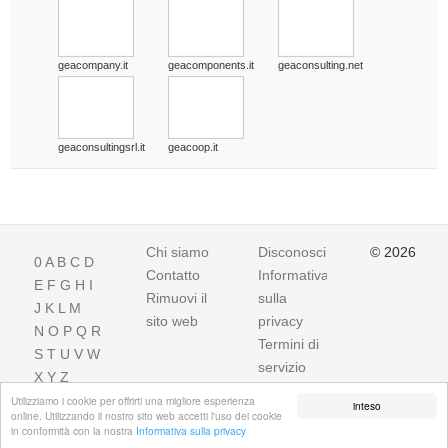
geacompany.it
geacomponents.it
geaconsulting.net
geaconsultingsrl.it
geacoop.it
Chi siamo
Disconoscimento
© 2026
0
A
B
C
D
Contatto
Informativa
E
F
G
H
I
Rimuovi il
sulla
J
K
L
M
sito web
privacy
N
O
P
Q
R
Termini di
S
T
U
V
W
servizio
X
Y
Z
Utilizziamo i cookie per offrirti una migliore esperienza
inteso
online. Utilizzando il nostro sito web accetti l'uso dei cookie
in conformità con la nostra
Informativa sulla privacy