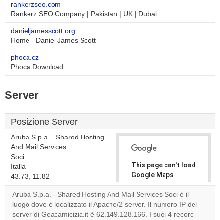
rankerzseo.com
Rankerz SEO Company | Pakistan | UK | Dubai
danieljamesscott.org
Home - Daniel James Scott
phoca.cz
Phoca Download
Server
Posizione Server
Aruba S.p.a. - Shared Hosting
And Mail Services
Soci
This page can't load
Italia
Google Maps
43.73, 11.82
correctly.
Aruba S.p.a. - Shared Hosting And Mail Services Soci è il
luogo dove è localizzato il Apache/2 server. Il numero IP del
Do you
OK
server di Geacamicizia.it è 62.149.128.166. I suoi 4 record
own this