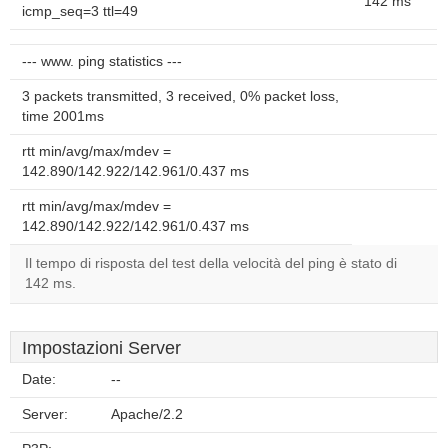
142 ms
icmp_seq=3 ttl=49
--- www. ping statistics ---
3 packets transmitted, 3 received, 0% packet loss,
time 2001ms
rtt min/avg/max/mdev =
142.890/142.922/142.961/0.437 ms
rtt min/avg/max/mdev =
142.890/142.922/142.961/0.437 ms
Il tempo di risposta del test della velocità del ping è stato di
142 ms.
Impostazioni Server
Date:
--
Server:
Apache/2.2