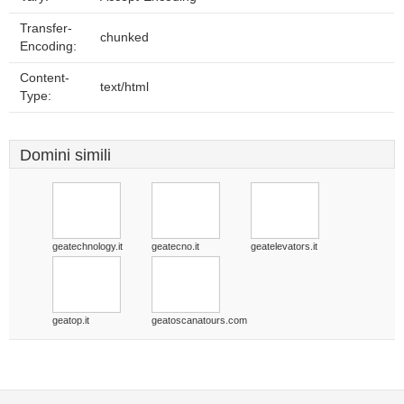
Transfer-
chunked
Encoding:
Content-
text/html
Type:
Domini simili
geatechnology.it
geatecno.it
geatelevators.it
geatop.it
geatoscanatours.com