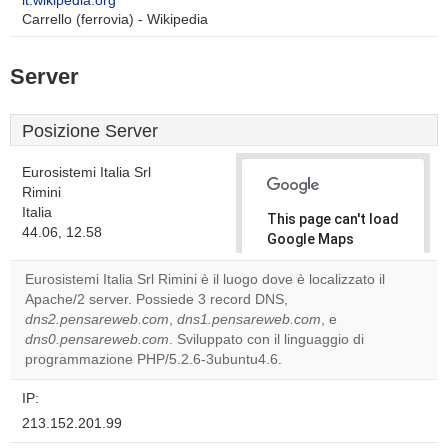
it.wikipedia.org
Carrello (ferrovia) - Wikipedia
Server
Posizione Server
Eurosistemi Italia Srl
Rimini
Italia
This page can't load
44.06, 12.58
Google Maps
correctly.
Eurosistemi Italia Srl Rimini è il luogo dove è localizzato il
Apache/2 server. Possiede 3 record DNS,
Do you
OK
dns2.pensareweb.com
,
dns1.pensareweb.com
own this
, e
website?
dns0.pensareweb.com
. Sviluppato con il linguaggio di
programmazione PHP/5.2.6-3ubuntu4.6.
IP:
213.152.201.99