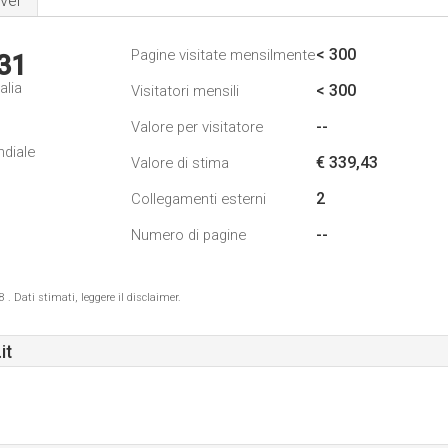
ver
< 300
Pagine visitate mensilmente
31
alia
< 300
Visitatori mensili
--
Valore per visitatore
ndiale
€ 339,43
Valore di stima
2
Collegamenti esterni
--
Numero di pagine
 Dati stimati, leggere il disclaimer.
it