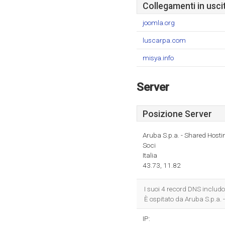
Collegamenti in usci
joomla.org
luscarpa.com
misya.info
Server
Posizione Server
Aruba S.p.a. - Shared Hosti
Soci
Italia
43.73, 11.82
I suoi 4 record DNS includ
È ospitato da Aruba S.p.a. 
IP: