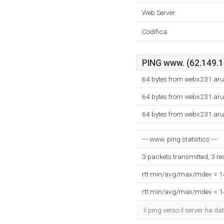
Web Server:
Codifica:
PING www. (62.149.14
64 bytes from webx231.aru
64 bytes from webx231.aru
64 bytes from webx231.aru
--- www. ping statistics ---
3 packets transmitted, 3 r
rtt min/avg/max/mdev = 
rtt min/avg/max/mdev = 
Il ping verso il server ha 