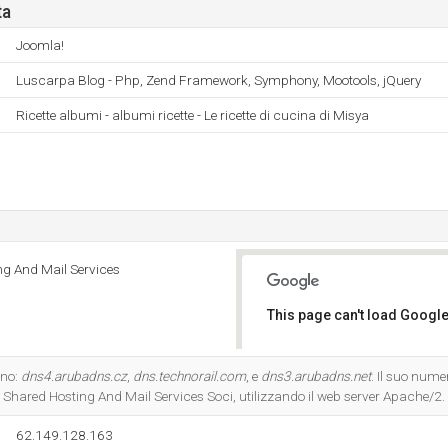
ta
Joomla!
Luscarpa Blog - Php, Zend Framework, Symphony, Mootools, jQuery
Ricette albumi - albumi ricette - Le ricette di cucina di Misya
ng And Mail Services
This page can't load Google
Do you own this website?
ono:
dns4.arubadns.cz
,
dns.technorail.com
, e
dns3.arubadns.net
. Il suo num
- Shared Hosting And Mail Services Soci, utilizzando il web server Apache/2.
62.149.128.163