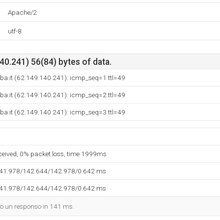
Apache/2
utf-8
0.241) 56(84) bytes of data.
ba.it (62.149.140.241): icmp_seq=1 ttl=49
ba.it (62.149.140.241): icmp_seq=2 ttl=49
ba.it (62.149.140.241): icmp_seq=3 ttl=49
eceived, 0% packet loss, time 1999ms
141.978/142.644/142.978/0.642 ms
141.978/142.644/142.978/0.642 ms
dato un responso in 141 ms.