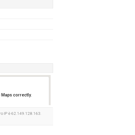
 Maps correctly.
OK
ero IP è 62.149.128.163.