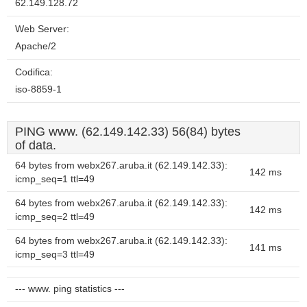
62.149.128.72
Web Server:
Apache/2
Codifica:
iso-8859-1
PING www. (62.149.142.33) 56(84) bytes
of data.
64 bytes from webx267.aruba.it (62.149.142.33):
142 ms
icmp_seq=1 ttl=49
64 bytes from webx267.aruba.it (62.149.142.33):
142 ms
icmp_seq=2 ttl=49
64 bytes from webx267.aruba.it (62.149.142.33):
141 ms
icmp_seq=3 ttl=49
--- www. ping statistics ---