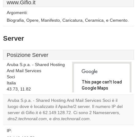
www.Gifio.it
Argomenti:
Biografia, Opere, Manifesto, Caricatura, Ceramica, e Cemento.
Server
Posizione Server
Aruba S.p.a. - Shared Hosting
And Mail Services
Soci
This page can't load
Italia
Google Maps
43.73, 11.82
correctly.
Aruba S.p.a. - Shared Hosting And Mail Services Soci è il
luogo dove è localizzato il Apache/2 server. Il numero IP del
Do you
OK
server di Gifio.it è 62.149.128.72. Ci sono 2 Nameservers,
own this
website?
dns2.technorail.com
, e
dns.technorail.com
.
IP: