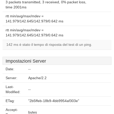
3 packets transmitted, 3 received, 0% packet loss,
time 2001ms
rtt min/avg/max/mdev =
141.979/142.645/142.979/0.642 ms
rtt min/avg/max/mdev =
141.979/142.645/142.979/0.642 ms
142 ms è stato il tempo di risposta del test di un ping.
Impostazioni Server
Date:
--
Server:
Apache/2.2
Last-
--
Modified:
ETag:
"2b5ffeb-18b9-4bb9954af303e"
Accept-
bytes