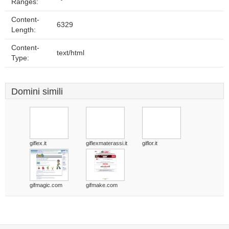
Ranges:
Content-
6329
Length:
Content-
text/html
Type:
Domini simili
giflex.it
giflexmaterassi.it
giflor.it
gifmagic.com
gifmake.com