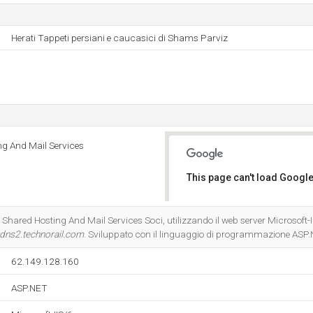
Herati Tappeti persiani e caucasici di Shams Parviz
ng And Mail Services
This page can't load Google
Do you own this website?
- Shared Hosting And Mail Services Soci, utilizzando il web server Microsoft-
dns2.technorail.com
. Sviluppato con il linguaggio di programmazione ASP.
62.149.128.160
ASP.NET