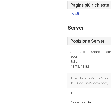
Pagine più richieste
herati.it
Server
Posizione Server
Aruba S.p.a. - Shared Hosti
Soci
Italia
43.73, 11.82
È ospitato da Aruba S.p.a. 
DNS,
dns.technorail.com
, e
IP:
Alimentato da: