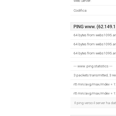
Web Server:
Codifica:
PING www. (62.149.13
64 bytes from webs1095.ar
64 bytes from webs1095.ar
64 bytes from webs1095.ar
--- www. ping statistics ---
3 packets transmitted, 3 r
rtt min/avg/max/mdev = 
rtt min/avg/max/mdev = 
Il ping verso il server ha 