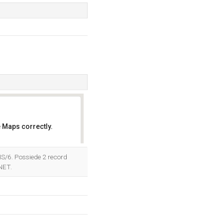
 Maps correctly.
OK
IIS/6. Possiede 2 record
NET.