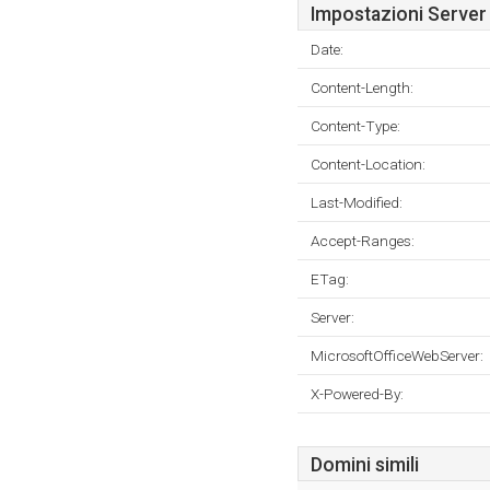
Impostazioni Server
Date:
Content-Length:
Content-Type:
Content-Location:
Last-Modified:
Accept-Ranges:
ETag:
Server:
MicrosoftOfficeWebServer:
X-Powered-By:
Domini simili