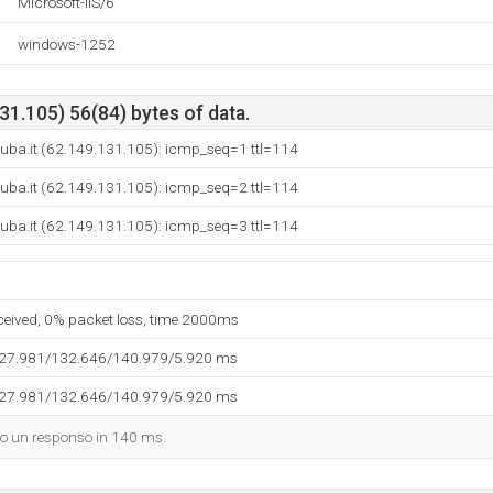
Microsoft-IIS/6
windows-1252
1.105) 56(84) bytes of data.
uba.it (62.149.131.105): icmp_seq=1 ttl=114
uba.it (62.149.131.105): icmp_seq=2 ttl=114
uba.it (62.149.131.105): icmp_seq=3 ttl=114
eceived, 0% packet loss, time 2000ms
127.981/132.646/140.979/5.920 ms
127.981/132.646/140.979/5.920 ms
dato un responso in 140 ms.