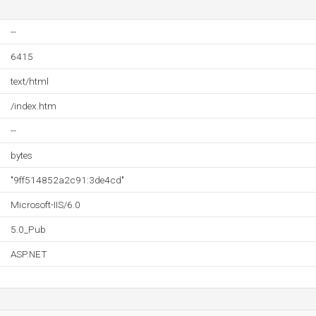
--
6415
text/html
/index.htm
--
bytes
"9ff514852a2c91:3de4cd"
Microsoft-IIS/6.0
5.0_Pub
ASP.NET