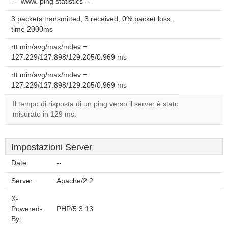
--- www. ping statistics ---
3 packets transmitted, 3 received, 0% packet loss,
time 2000ms
rtt min/avg/max/mdev =
127.229/127.898/129.205/0.969 ms
rtt min/avg/max/mdev =
127.229/127.898/129.205/0.969 ms
Il tempo di risposta di un ping verso il server è stato
misurato in 129 ms.
Impostazioni Server
Date:
--
Server:
Apache/2.2
X-
Powered-
PHP/5.3.13
By: