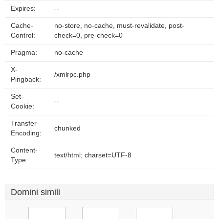
Expires:
--
Cache-
no-store, no-cache, must-revalidate, post-
Control:
check=0, pre-check=0
Pragma:
no-cache
X-
/xmlrpc.php
Pingback:
Set-
--
Cookie:
Transfer-
chunked
Encoding:
Content-
text/html; charset=UTF-8
Type:
Domini simili