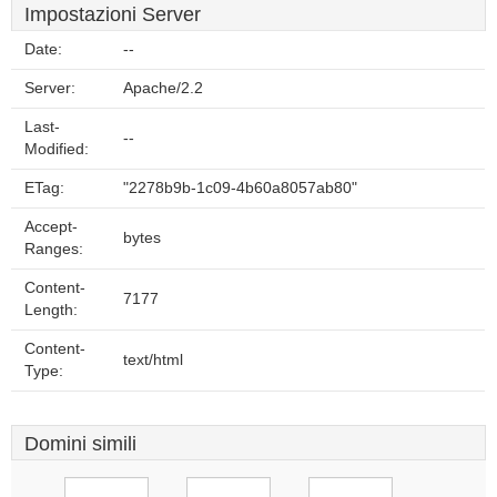
Impostazioni Server
Date:
--
Server:
Apache/2.2
Last-
--
Modified:
ETag:
"2278b9b-1c09-4b60a8057ab80"
Accept-
bytes
Ranges:
Content-
7177
Length:
Content-
text/html
Type:
Domini simili