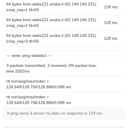
64 bytes from webx221.aruba.it (62.149.140.231):
128 ms
icmp_req=1 ttl=50
64 bytes from webx221.aruba.it (62.149.140.231):
128 ms
icmp_req=2 ttl=50
64 bytes from webx221.aruba.it (62.149.140.231):
128 ms
icmp_req=3 ttl=50
--- www. ping statistics ---
3 packets transmitted, 3 received, 0% packet loss,
time 2002ms
rtt min/avg/max/mdev =
128.649/128.756/128.886/0.098 ms
rtt min/avg/max/mdev =
128.649/128.756/128.886/0.098 ms
Il ping verso il server ha dato un responso in 128 ms.