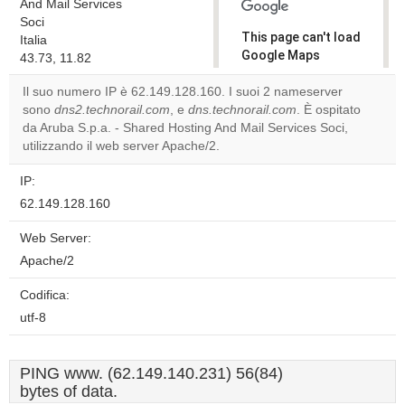
And Mail Services
Soci
This page can't load
Italia
Google Maps
43.73, 11.82
correctly.
Il suo numero IP è 62.149.128.160. I suoi 2 nameserver
sono
dns2.technorail.com
, e
dns.technorail.com
. È ospitato
Do you
OK
da Aruba S.p.a. - Shared Hosting And Mail Services Soci,
own this
website?
utilizzando il web server Apache/2.
IP:
62.149.128.160
Web Server:
Apache/2
Codifica:
utf-8
PING www. (62.149.140.231) 56(84)
bytes of data.