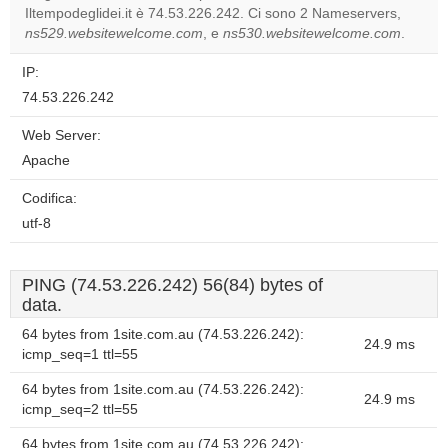
OK
own this
Iltempodeglidei.it è 74.53.226.242. Ci sono 2 Nameservers,
website?
ns529.websitewelcome.com
, e
ns530.websitewelcome.com
.
IP:
74.53.226.242
Web Server:
Apache
Codifica:
utf-8
PING (74.53.226.242) 56(84) bytes of
data.
64 bytes from 1site.com.au (74.53.226.242):
24.9 ms
icmp_seq=1 ttl=55
64 bytes from 1site.com.au (74.53.226.242):
24.9 ms
icmp_seq=2 ttl=55
64 bytes from 1site.com.au (74.53.226.242):