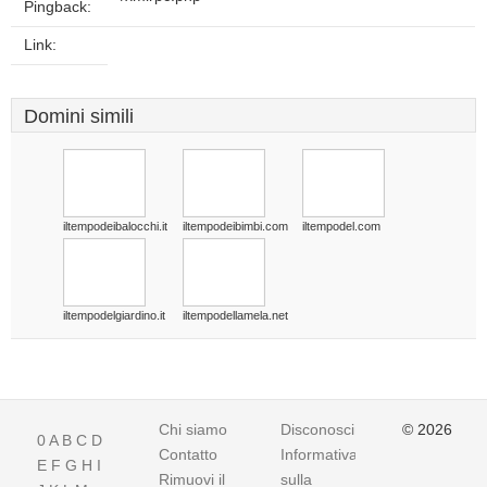
Pingback:
Link:
Domini simili
iltempodeibalocchi.it
iltempodeibimbi.com
iltempodel.com
iltempodelgiardino.it
iltempodellamela.net
Chi siamo
Disconoscimento
© 2026
0
A
B
C
D
Contatto
Informativa
E
F
G
H
I
Rimuovi il
sulla