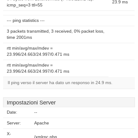
23.9 ms
icmp_seq=3 ttl=55
--- ping statistics ---
3 packets transmitted, 3 received, 0% packet loss,
time 2001ms
rtt min/avg/max/mdev =
23.996/24.663/24.997/0.471 ms
rtt min/avg/max/mdev =
23.996/24.663/24.997/0.471 ms
Il ping verso il server ha dato un responso in 24.9 ms.
Impostazioni Server
Date:
--
Server:
Apache
X-
/xmlrpc.php