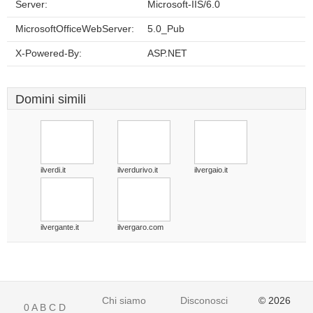
Server:
Microsoft-IIS/6.0
MicrosoftOfficeWebServer:
5.0_Pub
X-Powered-By:
ASP.NET
Domini simili
ilverdi.it
ilverdurivo.it
ilvergaio.it
ilvergante.it
ilvergaro.com
Chi siamo
Disconoscimento
© 2026
0
A
B
C
D