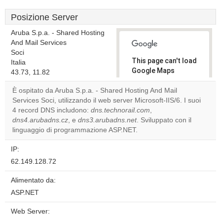
Posizione Server
Aruba S.p.a. - Shared Hosting
And Mail Services
Soci
This page can't load
Italia
Google Maps
43.73, 11.82
correctly.
È ospitato da Aruba S.p.a. - Shared Hosting And Mail
Services Soci, utilizzando il web server Microsoft-IIS/6. I suoi
Do you
OK
4 record DNS includono:
dns.technorail.com
own this
,
website?
dns4.arubadns.cz
, e
dns3.arubadns.net
. Sviluppato con il
linguaggio di programmazione ASP.NET.
IP:
62.149.128.72
Alimentato da:
ASP.NET
Web Server: