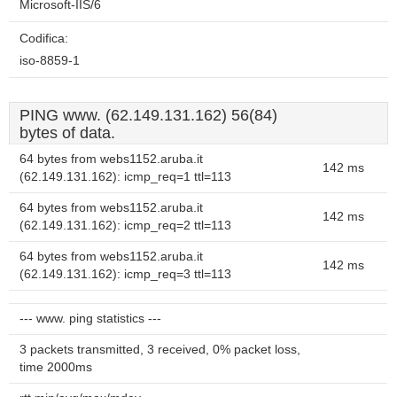
Microsoft-IIS/6
Codifica:
iso-8859-1
PING www. (62.149.131.162) 56(84)
bytes of data.
64 bytes from webs1152.aruba.it
142 ms
(62.149.131.162): icmp_req=1 ttl=113
64 bytes from webs1152.aruba.it
142 ms
(62.149.131.162): icmp_req=2 ttl=113
64 bytes from webs1152.aruba.it
142 ms
(62.149.131.162): icmp_req=3 ttl=113
--- www. ping statistics ---
3 packets transmitted, 3 received, 0% packet loss,
time 2000ms