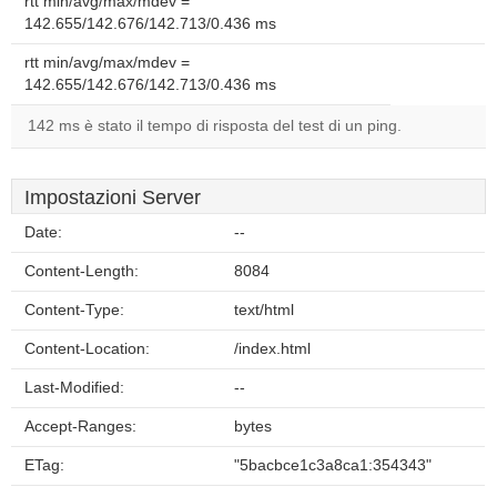
rtt min/avg/max/mdev =
142.655/142.676/142.713/0.436 ms
rtt min/avg/max/mdev =
142.655/142.676/142.713/0.436 ms
142 ms è stato il tempo di risposta del test di un ping.
Impostazioni Server
Date:
--
Content-Length:
8084
Content-Type:
text/html
Content-Location:
/index.html
Last-Modified:
--
Accept-Ranges:
bytes
ETag:
"5bacbce1c3a8ca1:354343"