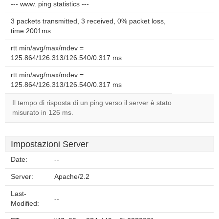
--- www. ping statistics ---
3 packets transmitted, 3 received, 0% packet loss,
time 2001ms
rtt min/avg/max/mdev =
125.864/126.313/126.540/0.317 ms
rtt min/avg/max/mdev =
125.864/126.313/126.540/0.317 ms
Il tempo di risposta di un ping verso il server è stato
misurato in 126 ms.
Impostazioni Server
Date:
--
Server:
Apache/2.2
Last-
--
Modified: