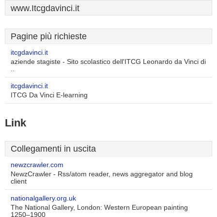
www.Itcgdavinci.it
Pagine più richieste
itcgdavinci.it
aziende stagiste - Sito scolastico dell'ITCG Leonardo da Vinci di
..
itcgdavinci.it
ITCG Da Vinci E-learning
Link
Collegamenti in uscita
newzcrawler.com
NewzCrawler - Rss/atom reader, news aggregator and blog
client
nationalgallery.org.uk
The National Gallery, London: Western European painting
1250–1900