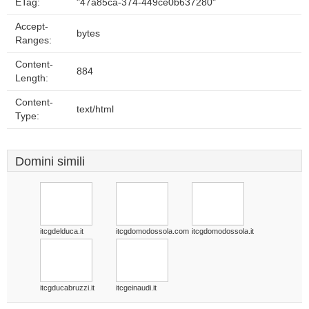
ETag:
"47a85ca-374-449ce0b637280"
Accept-
bytes
Ranges:
Content-
884
Length:
Content-
text/html
Type:
Domini simili
itcgdelduca.it
itcgdomodossola.com
itcgdomodossola.it
itcgducabruzzi.it
itcgeinaudi.it