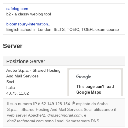
cafelog.com
b2 - a classy weblog tool
bloomsbury-internation..
English school in London, IELTS, TOEIC, TOEFL exam course
Server
Posizione Server
Aruba S.p.a. - Shared Hosting
And Mail Services
Soci
This page can't load
Italia
Google Maps
43.73, 11.82
correctly.
Il suo numero IP è 62.149.128.154. È ospitato da Aruba
S.p.a. - Shared Hosting And Mail Services Soci, utilizzando il
Do you
OK
web server Apache/2.
dns.technorail.com
own this
, e
website?
dns2.technorail.com
sono i suoi Nameservers DNS.