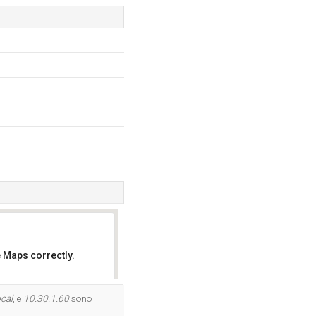
 Maps correctly.
OK
ocal
, e
10.30.1.60
sono i