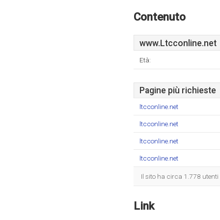
Contenuto
www.Ltcconline.net
Età:
Pagine più richieste
ltcconline.net
ltcconline.net
ltcconline.net
ltcconline.net
Il sito ha circa 1.778 utent
Link