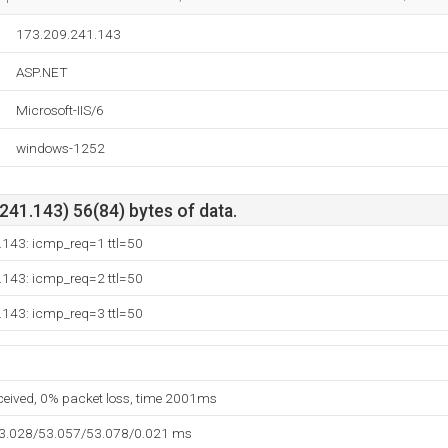
173.209.241.143
ASP.NET
Microsoft-IIS/6
windows-1252
41.143) 56(84) bytes of data.
.143: icmp_req=1 ttl=50
.143: icmp_req=2 ttl=50
.143: icmp_req=3 ttl=50
eceived, 0% packet loss, time 2001ms
53.028/53.057/53.078/0.021 ms