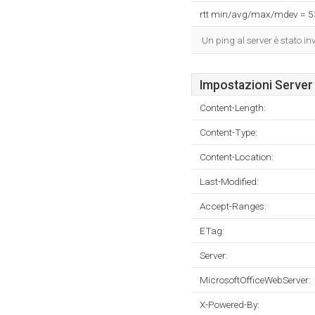
rtt min/avg/max/mdev = 
Un ping al server è stato i
Impostazioni Server
Content-Length:
Content-Type:
Content-Location:
Last-Modified:
Accept-Ranges:
ETag:
Server:
MicrosoftOfficeWebServer:
X-Powered-By: