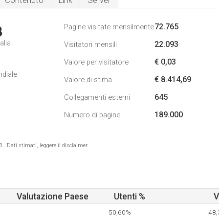
Contenuto
Link
Server
72.765
Pagine visitate mensilmente
3
alia
22.093
Visitatori mensili
€ 0,03
Valore per visitatore
ndiale
€ 8.414,69
Valore di stima
645
Collegamenti esterni
189.000
Numero di pagine
 Dati stimati, leggere il disclaimer.
Valutazione Paese
Utenti %
V
50,60%
48