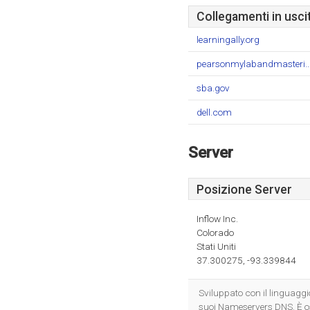
Collegamenti in usci
learningally.org
pearsonmylabandmasteri..
sba.gov
dell.com
Server
Posizione Server
Inflow Inc.
Colorado
Stati Uniti
37.300275, -93.339844
Sviluppato con il linguag
suoi Nameservers DNS. È osp