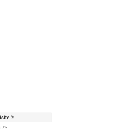
isite %
,30%