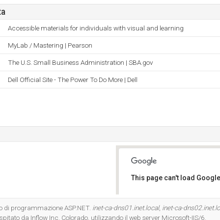
ta
Accessible materials for individuals with visual and learning
MyLab / Mastering | Pearson
The U.S. Small Business Administration | SBA.gov
Dell Official Site - The Power To Do More | Dell
This page can't load Google
Do you own this website?
gio di programmazione ASP.NET.
inet-ca-dns01.inet.local
,
inet-ca-dns02.inet.l
itato da Inflow Inc. Colorado, utilizzando il web server Microsoft-IIS/6.