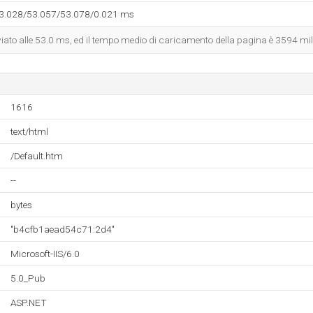
53.028/53.057/53.078/0.021 ms
nviato alle 53.0 ms, ed il tempo medio di caricamento della pagina è 3594 mi
1616
text/html
/Default.htm
--
bytes
"b4cfb1aead54c71:2d4"
Microsoft-IIS/6.0
5.0_Pub
ASP.NET