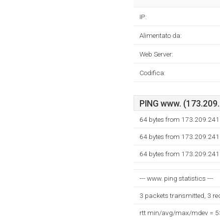
IP:
Alimentato da:
Web Server:
Codifica:
PING www. (173.209.2
64 bytes from 173.209.241
64 bytes from 173.209.241
64 bytes from 173.209.241
--- www. ping statistics ---
3 packets transmitted, 3 r
rtt min/avg/max/mdev = 