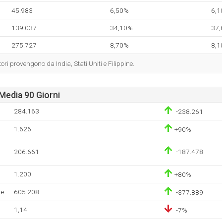
45.983
6,50%
6,
139.037
34,10%
37
275.727
8,70%
8,
ori provengono da India, Stati Uniti e Filippine.
Media 90 Giorni
284.163
-238.261
1.626
+90%
206.661
-187.478
1.200
+80%
te
605.208
-377.889
1,14
-7%