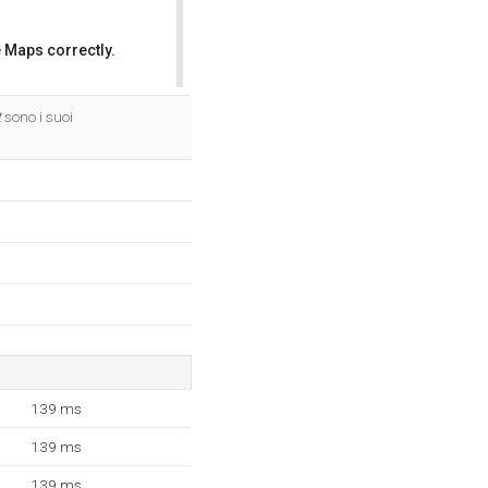
 Maps correctly.
OK
t
sono i suoi
139 ms
139 ms
139 ms