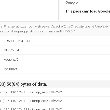
This page can't load Google
Do you own this website?
p.a. Firenze, utilizzando il web server Apache/2.
ns2.register.it
, e
ns1.register.i
to con il linguaggio di programmazione PHP/5.0.4.
195.110.124.133
PHP/5.0.4
Apache/2
iso-8859-1
3) 56(84) bytes of data.
r.it (195.110.124.133): icmp_seq=1 ttl=242
r.it (195.110.124.133): icmp_seq=2 ttl=242
r.it (195.110.124.133): icmp_seq=3 ttl=242