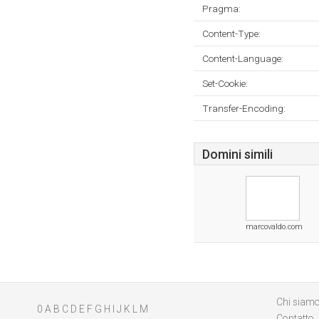
Pragma:
Content-Type:
Content-Language:
Set-Cookie:
Transfer-Encoding:
Domini simili
marcovaldo.com
Chi siam
0
A
B
C
D
E
F
G
H
I
J
K
L
M
Contatto