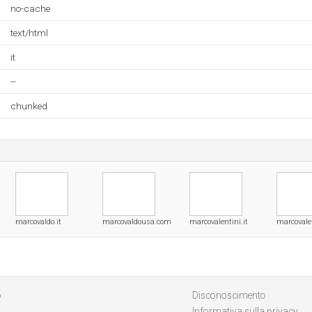
no-cache
text/html
it
--
chunked
marcovaldo.it
marcovaldousa.com
marcovalentini.it
marcovaler
o
Disconoscimento
Informativa sulla privacy