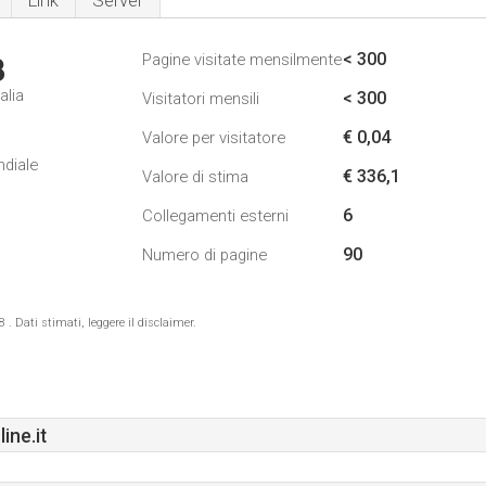
Link
Server
< 300
Pagine visitate mensilmente
3
alia
< 300
Visitatori mensili
€ 0,04
Valore per visitatore
ndiale
€ 336,1
Valore di stima
6
Collegamenti esterni
90
Numero di pagine
 Dati stimati, leggere il disclaimer.
ne.it