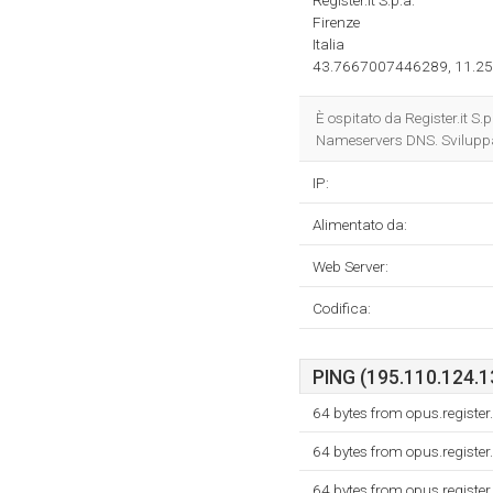
Register.it S.p.a.
Firenze
Italia
43.7667007446289, 11.25
È ospitato da Register.it S.
Nameservers DNS. Sviluppa
IP:
Alimentato da:
Web Server:
Codifica:
PING (195.110.124.13
64 bytes from opus.registe
64 bytes from opus.registe
64 bytes from opus.registe