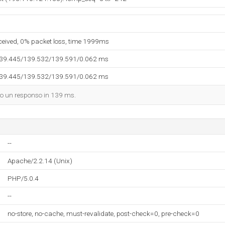
eceived, 0% packet loss, time 1999ms
139.445/139.532/139.591/0.062 ms
139.445/139.532/139.591/0.062 ms
dato un responso in 139 ms.
--
Apache/2.2.14 (Unix)
PHP/5.0.4
--
no-store, no-cache, must-revalidate, post-check=0, pre-check=0