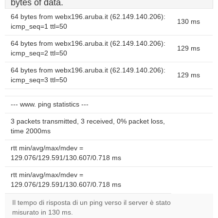
bytes of data.
64 bytes from webx196.aruba.it (62.149.140.206):
130 ms
icmp_seq=1 ttl=50
64 bytes from webx196.aruba.it (62.149.140.206):
129 ms
icmp_seq=2 ttl=50
64 bytes from webx196.aruba.it (62.149.140.206):
129 ms
icmp_seq=3 ttl=50
--- www. ping statistics ---
3 packets transmitted, 3 received, 0% packet loss,
time 2000ms
rtt min/avg/max/mdev =
129.076/129.591/130.607/0.718 ms
rtt min/avg/max/mdev =
129.076/129.591/130.607/0.718 ms
Il tempo di risposta di un ping verso il server è stato
misurato in 130 ms.