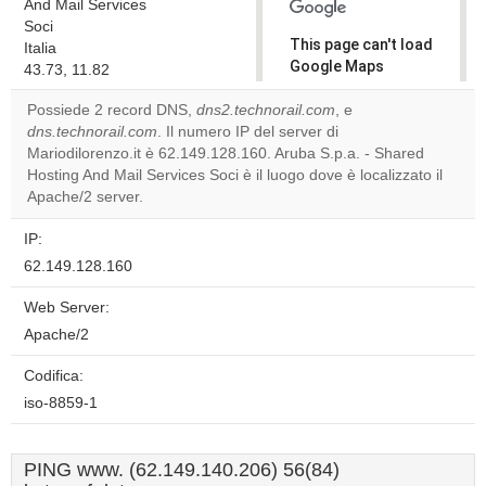
And Mail Services
Soci
This page can't load
Italia
Google Maps
43.73, 11.82
correctly.
Possiede 2 record DNS,
dns2.technorail.com
, e
dns.technorail.com
. Il numero IP del server di
Do you
OK
Mariodilorenzo.it è 62.149.128.160. Aruba S.p.a. - Shared
own this
website?
Hosting And Mail Services Soci è il luogo dove è localizzato il
Apache/2 server.
IP:
62.149.128.160
Web Server:
Apache/2
Codifica:
iso-8859-1
PING www. (62.149.140.206) 56(84)