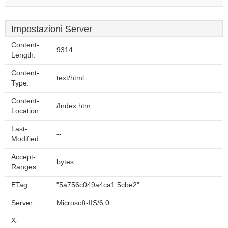
Impostazioni Server
Content-
9314
Length:
Content-
text/html
Type:
Content-
/Index.htm
Location:
Last-
--
Modified:
Accept-
bytes
Ranges:
ETag:
"5a756c049a4ca1:5cbe2"
Server:
Microsoft-IIS/6.0
X-