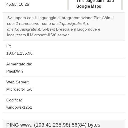
This page can't load
45.55, 10.25
Google Maps
correctly.
Sviluppato con il linguaggio di programmazione PleskWin. I
suoi 2 nameserver sono
dns2.quasigratis.it
, e
Do you
OK
dns4.quasigratis.it
. Si-bs-it Brescia è il luogo dove è
own this
website?
localizzato il Microsoft-IIS/6 server.
IP:
193.41.235.98
Alimentato da:
PleskWin
Web Server:
Microsoft-IIS/6
Codifica:
windows-1252
PING www. (193.41.235.98) 56(84) bytes