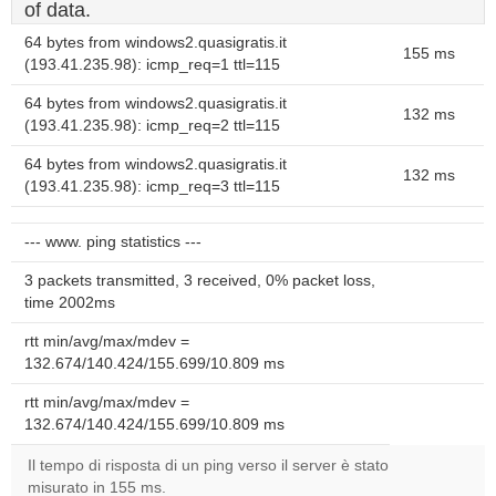
of data.
64 bytes from windows2.quasigratis.it
155 ms
(193.41.235.98): icmp_req=1 ttl=115
64 bytes from windows2.quasigratis.it
132 ms
(193.41.235.98): icmp_req=2 ttl=115
64 bytes from windows2.quasigratis.it
132 ms
(193.41.235.98): icmp_req=3 ttl=115
--- www. ping statistics ---
3 packets transmitted, 3 received, 0% packet loss,
time 2002ms
rtt min/avg/max/mdev =
132.674/140.424/155.699/10.809 ms
rtt min/avg/max/mdev =
132.674/140.424/155.699/10.809 ms
Il tempo di risposta di un ping verso il server è stato
misurato in 155 ms.