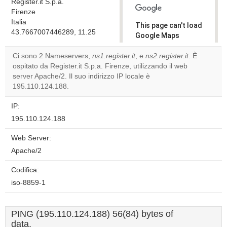
Register.it S.p.a.
Firenze
Italia
This page can't load
43.7667007446289, 11.25
Google Maps
correctly.
Ci sono 2 Nameservers,
ns1.register.it
, e
ns2.register.it
. È
ospitato da Register.it S.p.a. Firenze, utilizzando il web
Do you
OK
server Apache/2. Il suo indirizzo IP locale è
own this
website?
195.110.124.188.
IP:
195.110.124.188
Web Server:
Apache/2
Codifica:
iso-8859-1
PING (195.110.124.188) 56(84) bytes of
data.