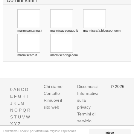
Domini simili
marmisantanna.it
marmisavegnago.it
marmiscafa.blogspot.com
marmiscafa.it
marmiscaringi.com
Chi siamo
Disconoscimento
© 2026
0
A
B
C
D
Contatto
Informativa
E
F
G
H
I
Rimuovi il
sulla
J
K
L
M
sito web
privacy
N
O
P
Q
R
Termini di
S
T
U
V
W
servizio
X
Y
Z
Utilizziamo i cookie per offrirti una migliore esperienza
inteso