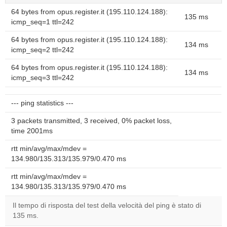
64 bytes from opus.register.it (195.110.124.188):
135 ms
icmp_seq=1 ttl=242
64 bytes from opus.register.it (195.110.124.188):
134 ms
icmp_seq=2 ttl=242
64 bytes from opus.register.it (195.110.124.188):
134 ms
icmp_seq=3 ttl=242
--- ping statistics ---
3 packets transmitted, 3 received, 0% packet loss,
time 2001ms
rtt min/avg/max/mdev =
134.980/135.313/135.979/0.470 ms
rtt min/avg/max/mdev =
134.980/135.313/135.979/0.470 ms
Il tempo di risposta del test della velocità del ping è stato di
135 ms.