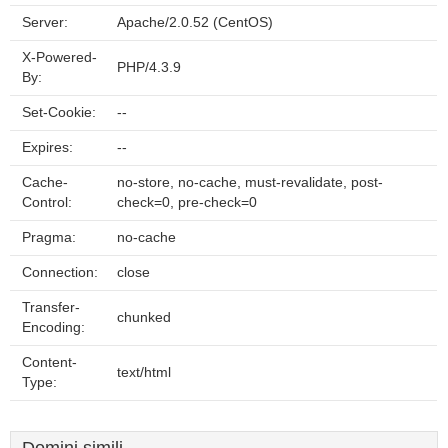
Server:
Apache/2.0.52 (CentOS)
X-Powered-
PHP/4.3.9
By:
Set-Cookie:
--
Expires:
--
Cache-
no-store, no-cache, must-revalidate, post-
Control:
check=0, pre-check=0
Pragma:
no-cache
Connection:
close
Transfer-
chunked
Encoding:
Content-
text/html
Type: