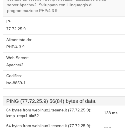
Do you
OK
server Apache/2. Sviluppato con il linguaggio di
own this
website?
programmazione PHP/4.3.9.
IP:
77.72.25.9
Alimentato da:
PHP/4.3.9
Web Server:
Apache/2
Codifica:
iso-8859-1
PING (77.72.25.9) 56(84) bytes of data.
64 bytes from weblinux1.tesene.it (77.72.25.9):
138 ms
icmp_req=1 ttl=52
64 bytes from weblinux1.tesene.it (77.72.25.9):