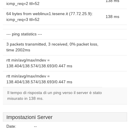
138 ms
icmp_req=2 ttl=52
64 bytes from weblinux1.tesene.it (77.72.25.9):
138 ms
icmp_req=3 ttl=52
--- ping statistics ---
3 packets transmitted, 3 received, 0% packet loss,
time 2002ms
rtt min/avg/max/mdev =
138.404/138.574/138.693/0.447 ms
rtt min/avg/max/mdev =
138.404/138.574/138.693/0.447 ms
Il tempo di risposta di un ping verso il server è stato
misurato in 138 ms.
Impostazioni Server
Date:
--