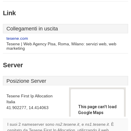
Link
Collegamenti in uscita
tesene.com
Tesene | Web Agency Pisa, Roma, Milano: servizi web, web
marketing
Server
Posizione Server
Tesene First Ip Allocation
Italia
This page can't load
41.902277, 14.414063
Google Maps
correctly.
I suoi 2 nameserver sono
ns2.tesene.it
, e
ns1.tesene.it
. È
ospitato da Tesene First Ip Allocation, utilizzando il web