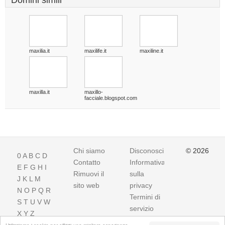
Domini simili
maxilia.it
maxilife.it
maxiline.it
maxilla.it
maxillo-
facciale.blogspot.com
Chi siamo
Disconoscimento
© 2026
0
A
B
C
D
Contatto
Informativa
E
F
G
H
I
Rimuovi il
sulla
J
K
L
M
sito web
privacy
N
O
P
Q
R
Termini di
S
T
U
V
W
servizio
X
Y
Z