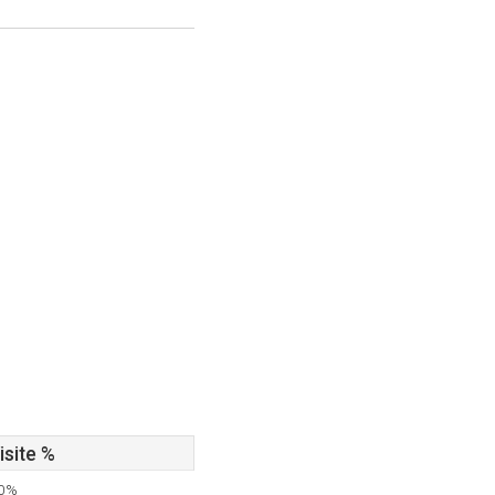
isite %
50%