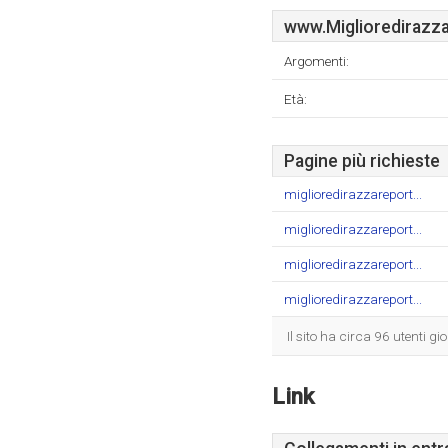
www.Miglioredirazza
Argomenti:
Età:
Pagine più richieste
miglioredirazzareport...
miglioredirazzareport...
miglioredirazzareport...
miglioredirazzareport...
Il sito ha circa 96 utenti g
Link