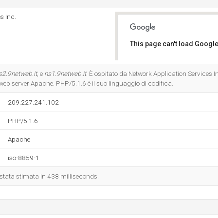
s Inc.
This page can't load Google
Do you own this website?
s2.9netweb.it
, e
ns1.9netweb.it
. È ospitato da Network Application Services I
 web server Apache. PHP/5.1.6 è il suo linguaggio di codifica.
209.227.241.102
PHP/5.1.6
Apache
iso-8859-1
è stata stimata in 438 milliseconds.