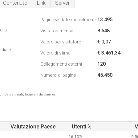
Contenuto
Link
Server
13.495
Pagine visitate mensilmente
alia
8.548
Visitatori mensili
€ 0,07
Valore per visitatore
ndiale
€ 3.461,34
Valore di stima
120
Collegamenti esterni
45.450
Numero di pagine
 Dati stimati, leggere il disclaimer.
Valutazione Paese
Utenti %
V
16,10%
9,