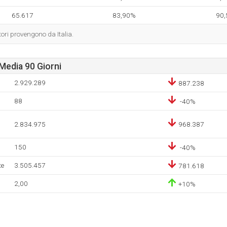
65.617
83,90%
90
tori provengono da Italia.
Media 90 Giorni
2.929.289
887.238
88
-40%
2.834.975
968.387
150
-40%
te
3.505.457
781.618
2,00
+10%