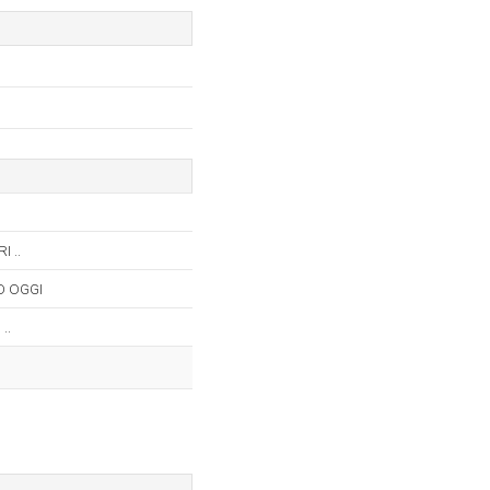
 ..
O OGGI
..