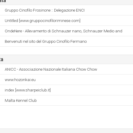
ata
Gruppo Cinofilo Frosinone :: Delegazione ENCI
Untitled [www.gruppocinofiloriminese.com]
OndeNere - Allevamento di Schnauzer nano, Schnauzer Medio and
Benvenuti nel sito del Gruppo Cinofilo Fermano
ta
ANICC - Associazione Nazionale Italiana Chow Chow
www.hozonkai.eu
index [www.sharpeiclub.it]
Malta Kennel Club