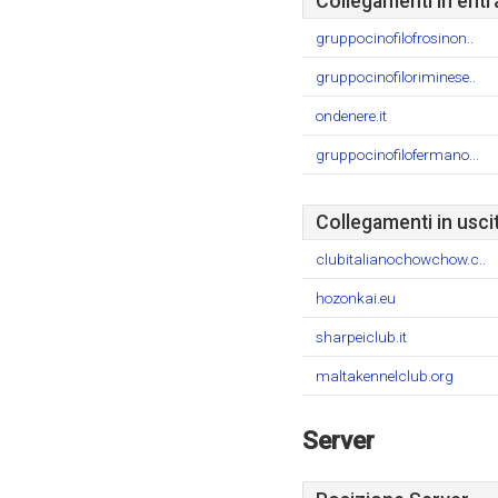
Collegamenti in entr
gruppocinofilofrosinon..
gruppocinofiloriminese..
ondenere.it
gruppocinofilofermano...
Collegamenti in usci
clubitalianochowchow.c..
hozonkai.eu
sharpeiclub.it
maltakennelclub.org
Server