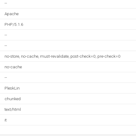
--
Apache
PHP/5.1.6
--
--
no-store, no-cache, must-revalidate, post-check=0, pre-check=0
no-cache
--
PleskLin
chunked
text/html
it