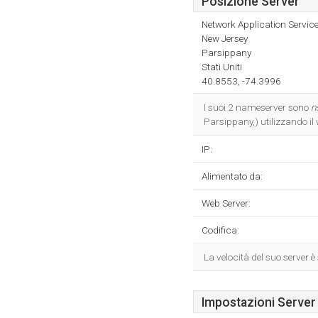
Posizione Server
Network Application Service
New Jersey
Parsippany
Stati Uniti
40.8553, -74.3996
I suoi 2 nameserver sono
n
Parsippany,) utilizzando il
IP:
Alimentato da:
Web Server:
Codifica:
La velocità del suo server 
Impostazioni Server