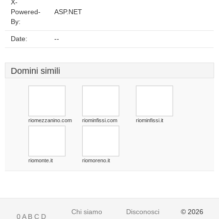
X-
Powered-
ASP.NET
By:
Date:
--
Domini simili
riomezzanino.com
riominfissi.com
riominfissi.it
riomonte.it
riomoreno.it
Chi siamo
Disconoscimento
© 2026
0
A
B
C
D