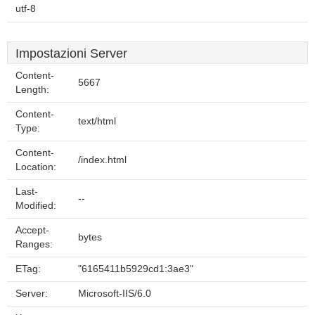
utf-8
Impostazioni Server
Content-
5667
Length:
Content-
text/html
Type:
Content-
/index.html
Location:
Last-
--
Modified:
Accept-
bytes
Ranges:
ETag:
"6165411b5929cd1:3ae3"
Server:
Microsoft-IIS/6.0