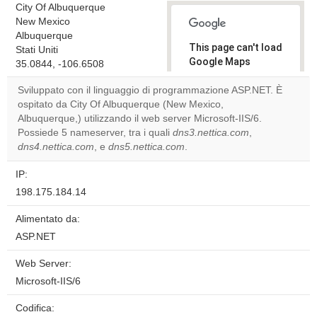
City Of Albuquerque
New Mexico
Albuquerque
This page can't load
Stati Uniti
Google Maps
35.0844, -106.6508
correctly.
Sviluppato con il linguaggio di programmazione ASP.NET. È
ospitato da City Of Albuquerque (New Mexico,
Do you
OK
Albuquerque,) utilizzando il web server Microsoft-IIS/6.
own this
website?
Possiede 5 nameserver, tra i quali
dns3.nettica.com
,
dns4.nettica.com
, e
dns5.nettica.com
.
IP:
198.175.184.14
Alimentato da:
ASP.NET
Web Server:
Microsoft-IIS/6
Codifica: