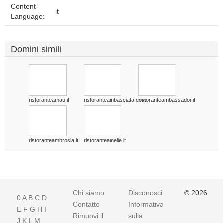
Content-
it
Language:
Domini simili
ristoranteamau.it
ristoranteambasciata.com
ristoranteambassador.it
ristoranteambrosia.it
ristoranteamelie.it
Chi siamo
Disconoscimento
© 2026
0
A
B
C
D
Contatto
Informativa
E
F
G
H
I
Rimuovi il
sulla
J
K
L
M