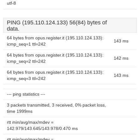
utf-8
PING (195.110.124.133) 56(84) bytes of
data.
64 bytes from opus.register.it (195.110.124.133):
143 ms
icmp_seq=1 ttl=242
64 bytes from opus.register.it (195.110.124.133):
142 ms
icmp_seq=2 ttl=242
64 bytes from opus.register.it (195.110.124.133):
143 ms
icmp_seq=3 ttl=242
--- ping statistics ---
3 packets transmitted, 3 received, 0% packet loss,
time 1999ms
rtt min/avg/max/mdev =
142.979/143.645/143.978/0.470 ms
rtt min/avg/max/mdev =