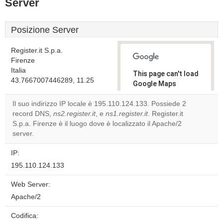
Server
Posizione Server
Register.it S.p.a.
Firenze
Italia
This page can't load
43.7667007446289, 11.25
Google Maps
correctly.
Il suo indirizzo IP locale è 195.110.124.133. Possiede 2
record DNS,
ns2.register.it
, e
ns1.register.it
. Register.it
Do you
OK
S.p.a. Firenze è il luogo dove è localizzato il Apache/2
own this
website?
server.
IP:
195.110.124.133
Web Server:
Apache/2
Codifica: