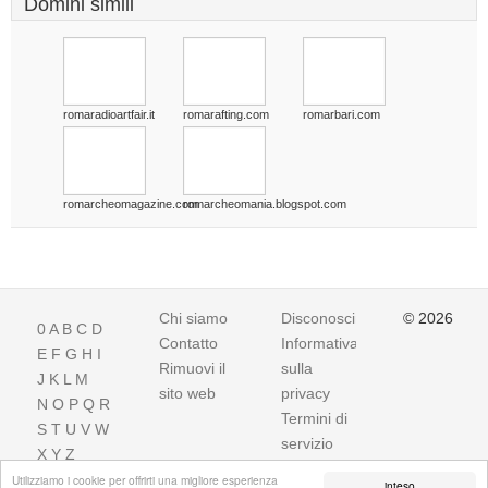
Domini simili
romaradioartfair.it
romarafting.com
romarbari.com
romarcheomagazine.com
romarcheomania.blogspot.com
Chi siamo
Disconoscimento
© 2026
0
A
B
C
D
Contatto
Informativa
E
F
G
H
I
Rimuovi il
sulla
J
K
L
M
sito web
privacy
N
O
P
Q
R
Termini di
S
T
U
V
W
servizio
X
Y
Z
Utilizziamo i cookie per offrirti una migliore esperienza
inteso