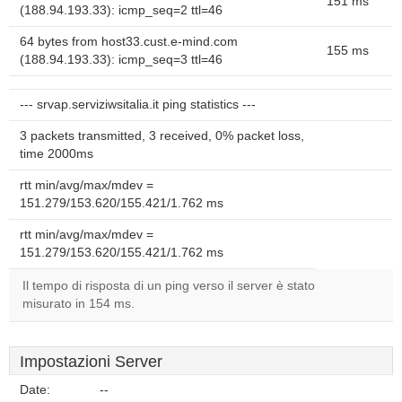
151 ms
(188.94.193.33): icmp_seq=2 ttl=46
64 bytes from host33.cust.e-mind.com
155 ms
(188.94.193.33): icmp_seq=3 ttl=46
--- srvap.serviziwsitalia.it ping statistics ---
3 packets transmitted, 3 received, 0% packet loss,
time 2000ms
rtt min/avg/max/mdev =
151.279/153.620/155.421/1.762 ms
rtt min/avg/max/mdev =
151.279/153.620/155.421/1.762 ms
Il tempo di risposta di un ping verso il server è stato
misurato in 154 ms.
Impostazioni Server
Date:
--