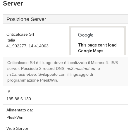
Server
Posizione Server
Criticalcase Srl
Italia
This page can't load
41.902277, 14.414063
Google Maps
correctly.
Criticalcase Srl è il luogo dove è localizzato il Microsoft-IIS/6
server. Possiede 2 record DNS,
ns2.mastnet.eu
, e
Do you
OK
ns1.mastnet.eu
. Sviluppato con il linguaggio di
own this
website?
programmazione PleskWin.
IP:
195.88.6.130
Alimentato da:
PleskWin
Web Server: