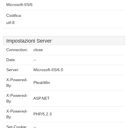
Microsoft-IIS/6
Codifica:
utf-8
Impostazioni Server
Connection:
close
Date:
--
Server:
Microsoft-IIS/6.0
X-Powered-
PleskWin
By:
X-Powered-
ASP.NET
By:
X-Powered-
PHP/5.2.3
By:
Set-Cookie:
--