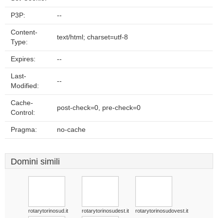
P3P:
--
Content-
text/html; charset=utf-8
Type:
Expires:
--
Last-
--
Modified:
Cache-
post-check=0, pre-check=0
Control:
Pragma:
no-cache
Domini simili
rotarytorinosud.it
rotarytorinosudest.it
rotarytorinosudovest.it