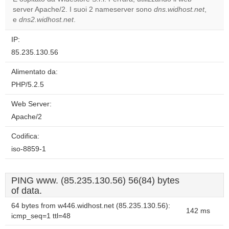
Do you
OK
server Apache/2. I suoi 2 nameserver sono
own this
dns.widhost.net
,
website?
e
dns2.widhost.net
.
IP:
85.235.130.56
Alimentato da:
PHP/5.2.5
Web Server:
Apache/2
Codifica:
iso-8859-1
PING www. (85.235.130.56) 56(84) bytes
of data.
64 bytes from w446.widhost.net (85.235.130.56):
142 ms
icmp_seq=1 ttl=48