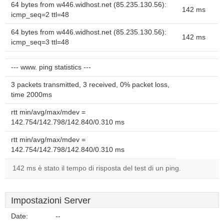
64 bytes from w446.widhost.net (85.235.130.56):
142 ms
icmp_seq=2 ttl=48
64 bytes from w446.widhost.net (85.235.130.56):
142 ms
icmp_seq=3 ttl=48
--- www. ping statistics ---
3 packets transmitted, 3 received, 0% packet loss,
time 2000ms
rtt min/avg/max/mdev =
142.754/142.798/142.840/0.310 ms
rtt min/avg/max/mdev =
142.754/142.798/142.840/0.310 ms
142 ms è stato il tempo di risposta del test di un ping.
Impostazioni Server
Date:
--