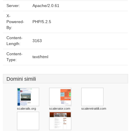
Server:
Apache/2.0.61
X-
Powered-
PHP/5.2.5
By:
Content-
3163
Length:
Content-
text/html
Type:
Domini simili
scalerails.org
scalerator.com
scaleretrattili.com