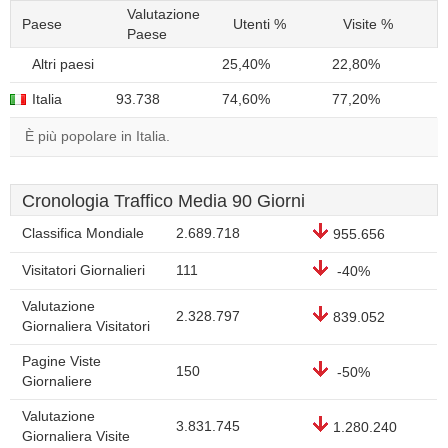
Valutazione
Paese
Utenti %
Visite %
Paese
Altri paesi
25,40%
22,80%
Italia
93.738
74,60%
77,20%
È più popolare in Italia.
Cronologia Traffico Media 90 Giorni
Classifica Mondiale
2.689.718
955.656
Visitatori Giornalieri
111
-40%
Valutazione
2.328.797
839.052
Giornaliera Visitatori
Pagine Viste
150
-50%
Giornaliere
Valutazione
3.831.745
1.280.240
Giornaliera Visite