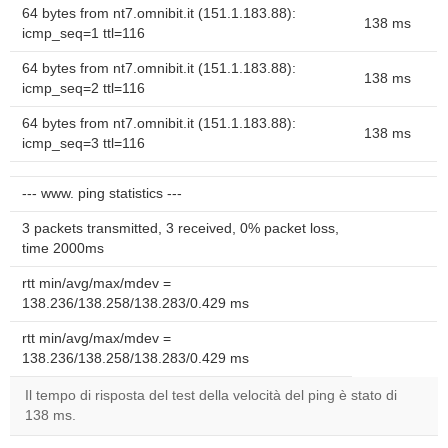
64 bytes from nt7.omnibit.it (151.1.183.88):
138 ms
icmp_seq=1 ttl=116
64 bytes from nt7.omnibit.it (151.1.183.88):
138 ms
icmp_seq=2 ttl=116
64 bytes from nt7.omnibit.it (151.1.183.88):
138 ms
icmp_seq=3 ttl=116
--- www. ping statistics ---
3 packets transmitted, 3 received, 0% packet loss,
time 2000ms
rtt min/avg/max/mdev =
138.236/138.258/138.283/0.429 ms
rtt min/avg/max/mdev =
138.236/138.258/138.283/0.429 ms
Il tempo di risposta del test della velocità del ping è stato di
138 ms.