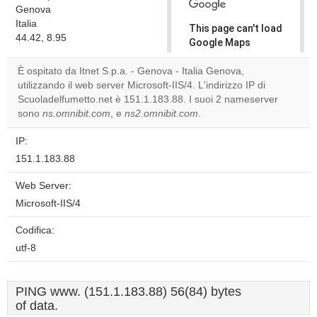
Genova
Italia
This page can't load
44.42, 8.95
Google Maps
correctly.
È ospitato da Itnet S.p.a. - Genova - Italia Genova,
utilizzando il web server Microsoft-IIS/4. L'indirizzo IP di
Do you
OK
Scuoladelfumetto.net è 151.1.183.88. I suoi 2 nameserver
own this
website?
sono
ns.omnibit.com
, e
ns2.omnibit.com
.
IP:
151.1.183.88
Web Server:
Microsoft-IIS/4
Codifica:
utf-8
PING www. (151.1.183.88) 56(84) bytes
of data.