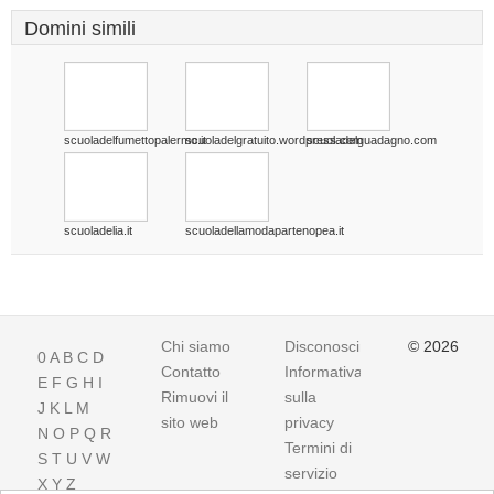
Domini simili
scuoladelfumettopalermo.it
scuoladelgratuito.wordpress.com
scuoladelguadagno.com
scuoladelia.it
scuoladellamodapartenopea.it
Chi siamo
Disconoscimento
© 2026
0
A
B
C
D
Contatto
Informativa
E
F
G
H
I
Rimuovi il
sulla
J
K
L
M
sito web
privacy
N
O
P
Q
R
Termini di
S
T
U
V
W
servizio
X
Y
Z