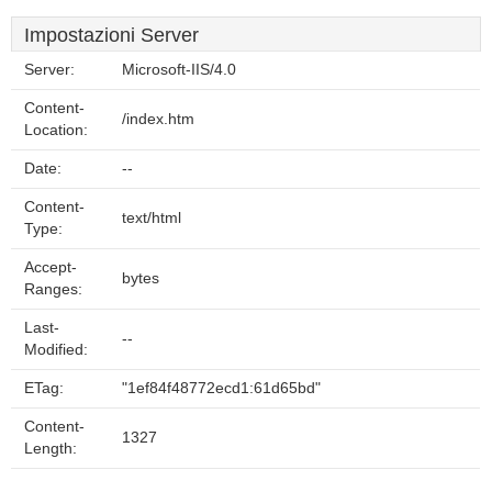
Impostazioni Server
Server:
Microsoft-IIS/4.0
Content-
/index.htm
Location:
Date:
--
Content-
text/html
Type:
Accept-
bytes
Ranges:
Last-
--
Modified:
ETag:
"1ef84f48772ecd1:61d65bd"
Content-
1327
Length: