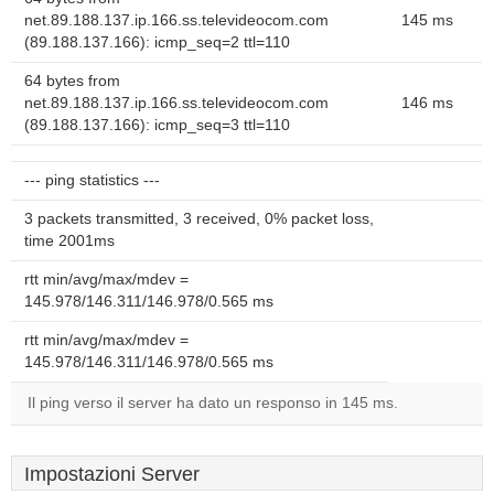
net.89.188.137.ip.166.ss.televideocom.com
145 ms
(89.188.137.166): icmp_seq=2 ttl=110
64 bytes from
net.89.188.137.ip.166.ss.televideocom.com
146 ms
(89.188.137.166): icmp_seq=3 ttl=110
--- ping statistics ---
3 packets transmitted, 3 received, 0% packet loss,
time 2001ms
rtt min/avg/max/mdev =
145.978/146.311/146.978/0.565 ms
rtt min/avg/max/mdev =
145.978/146.311/146.978/0.565 ms
Il ping verso il server ha dato un responso in 145 ms.
Impostazioni Server