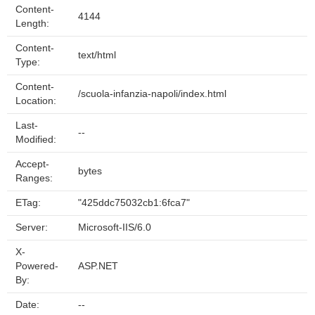
Content-
4144
Length:
Content-
text/html
Type:
Content-
/scuola-infanzia-napoli/index.html
Location:
Last-
--
Modified:
Accept-
bytes
Ranges:
ETag:
"425ddc75032cb1:6fca7"
Server:
Microsoft-IIS/6.0
X-
Powered-
ASP.NET
By:
Date:
--