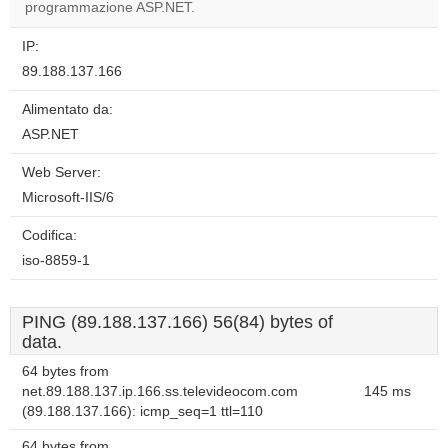
programmazione ASP.NET.
IP:
89.188.137.166
Alimentato da:
ASP.NET
Web Server:
Microsoft-IIS/6
Codifica:
iso-8859-1
PING (89.188.137.166) 56(84) bytes of
data.
64 bytes from
net.89.188.137.ip.166.ss.televideocom.com
145 ms
(89.188.137.166): icmp_seq=1 ttl=110
64 bytes from