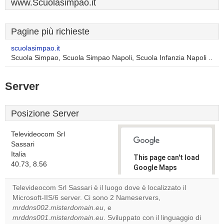
www.Scuolasimpao.it
Pagine più richieste
scuolasimpao.it
Scuola Simpao, Scuola Simpao Napoli, Scuola Infanzia Napoli ..
Server
Posizione Server
Televideocom Srl
Sassari
Italia
This page can't load
40.73, 8.56
Google Maps
correctly.
Televideocom Srl Sassari è il luogo dove è localizzato il
Microsoft-IIS/6 server. Ci sono 2 Nameservers,
Do you
OK
mrddns002.misterdomain.eu
, e
own this
website?
mrddns001.misterdomain.eu
. Sviluppato con il linguaggio di