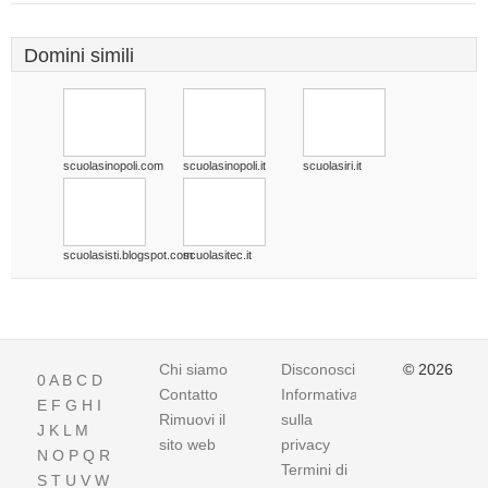
Domini simili
scuolasinopoli.com
scuolasinopoli.it
scuolasiri.it
scuolasisti.blogspot.com
scuolasitec.it
Chi siamo
Disconoscimento
© 2026
0
A
B
C
D
Contatto
Informativa
E
F
G
H
I
Rimuovi il
sulla
J
K
L
M
sito web
privacy
N
O
P
Q
R
Termini di
S
T
U
V
W