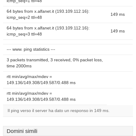
icmp_seq=1 ttl=48
64 bytes from x.alfanet.it (193.109.112.16):
149 ms
icmp_seq=2 ttl=48
64 bytes from x.alfanet.it (193.109.112.16):
149 ms
icmp_seq=3 ttl=48
--- www. ping statistics ---
3 packets transmitted, 3 received, 0% packet loss,
time 2000ms
rtt min/avg/max/mdev =
149.136/149.308/149.587/0.488 ms
rtt min/avg/max/mdev =
149.136/149.308/149.587/0.488 ms
Il ping verso il server ha dato un responso in 149 ms.
Domini simili