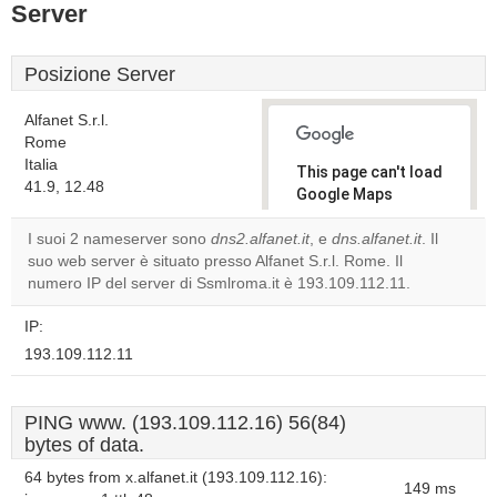
Server
Posizione Server
Alfanet S.r.l.
Rome
Italia
This page can't load
41.9, 12.48
Google Maps
correctly.
I suoi 2 nameserver sono
dns2.alfanet.it
, e
dns.alfanet.it
. Il
suo web server è situato presso Alfanet S.r.l. Rome. Il
Do you
OK
numero IP del server di Ssmlroma.it è 193.109.112.11.
own this
website?
IP:
193.109.112.11
PING www. (193.109.112.16) 56(84)
bytes of data.
64 bytes from x.alfanet.it (193.109.112.16):
149 ms