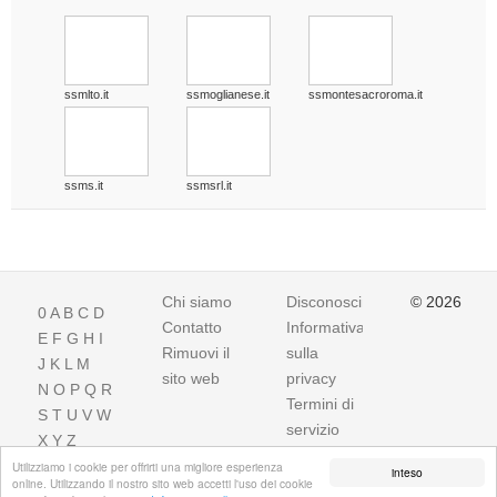
ssmlto.it
ssmoglianese.it
ssmontesacroroma.it
ssms.it
ssmsrl.it
Chi siamo
Disconoscimento
© 2026
0
A
B
C
D
Contatto
Informativa
E
F
G
H
I
Rimuovi il
sulla
J
K
L
M
sito web
privacy
N
O
P
Q
R
Termini di
S
T
U
V
W
servizio
X
Y
Z
Utilizziamo i cookie per offrirti una migliore esperienza
inteso
online. Utilizzando il nostro sito web accetti l'uso dei cookie