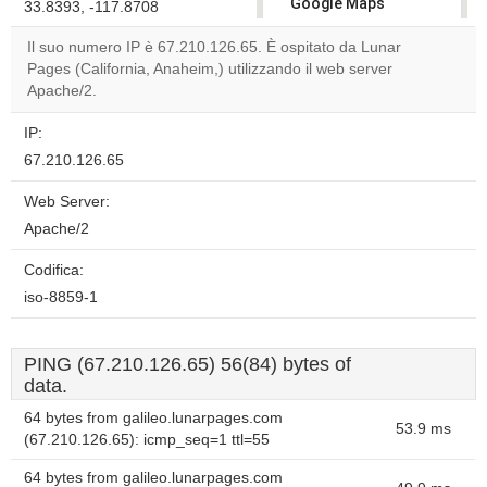
Google Maps
33.8393, -117.8708
correctly.
Il suo numero IP è 67.210.126.65. È ospitato da Lunar
Pages (California, Anaheim,) utilizzando il web server
Do you
OK
Apache/2.
own this
website?
IP:
67.210.126.65
Web Server:
Apache/2
Codifica:
iso-8859-1
PING (67.210.126.65) 56(84) bytes of
data.
64 bytes from galileo.lunarpages.com
53.9 ms
(67.210.126.65): icmp_seq=1 ttl=55
64 bytes from galileo.lunarpages.com