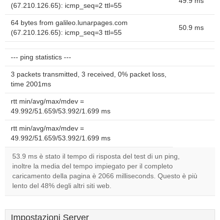
49.9 ms
(67.210.126.65): icmp_seq=2 ttl=55
64 bytes from galileo.lunarpages.com
50.9 ms
(67.210.126.65): icmp_seq=3 ttl=55
--- ping statistics ---
3 packets transmitted, 3 received, 0% packet loss,
time 2001ms
rtt min/avg/max/mdev =
49.992/51.659/53.992/1.699 ms
rtt min/avg/max/mdev =
49.992/51.659/53.992/1.699 ms
53.9 ms è stato il tempo di risposta del test di un ping,
inoltre la media del tempo impiegato per il completo
caricamento della pagina è 2066 milliseconds. Questo è più
lento del 48% degli altri siti web.
Impostazioni Server