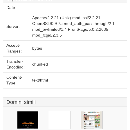
Date:
--
Apache/2.2.21 (Unix) mod_ssl/2.2.21
OpenSSL/0.9.7a mod_auth_passthrough/2.1
Server:
mod_bwlimited/1.4 FrontPage/5.0.2.2635
mod_fcgid/2.3.5
Accept-
bytes
Ranges:
Transfer-
chunked
Encoding:
Content-
text/html
Type:
Domini simili