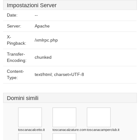
Impostazioni Server
Date:
--
Server:
Apache
X-
/xmlrpc.php
Pingback:
Transfer-
chunked
Encoding:
Content-
text/html; charset=UTF-8
Type:
Domini simili
toscanacalcetto.it
toscanacalzature.com
toscanacamperclub.it