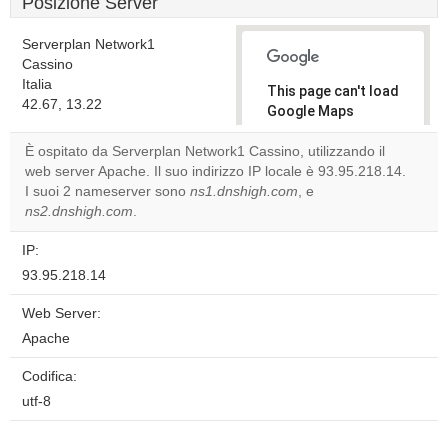
Posizione Server
Serverplan Network1
Cassino
Italia
This page can't load
42.67, 13.22
Google Maps
correctly.
È ospitato da Serverplan Network1 Cassino, utilizzando il
web server Apache. Il suo indirizzo IP locale è 93.95.218.14.
Do you
OK
I suoi 2 nameserver sono
ns1.dnshigh.com
own this
, e
website?
ns2.dnshigh.com
.
IP:
93.95.218.14
Web Server:
Apache
Codifica:
utf-8