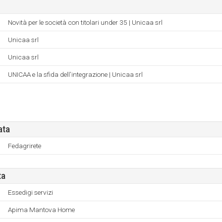
Novità per le società con titolari under 35 | Unicaa srl
Unicaa srl
Unicaa srl
UNICAA e la sfida dell’integrazione | Unicaa srl
ata
Fedagrirete
ta
Essedigi servizi
Apima Mantova Home