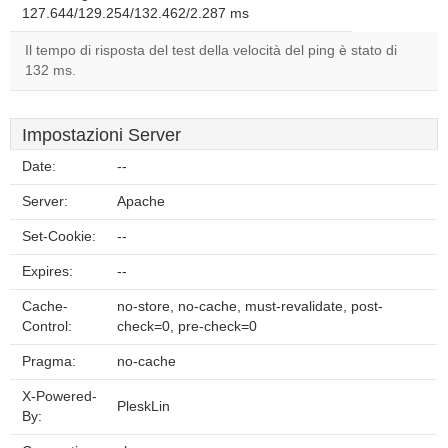
127.644/129.254/132.462/2.287 ms
Il tempo di risposta del test della velocità del ping è stato di
132 ms.
Impostazioni Server
Date:
--
Server:
Apache
Set-Cookie:
--
Expires:
--
Cache-
no-store, no-cache, must-revalidate, post-
Control:
check=0, pre-check=0
Pragma:
no-cache
X-Powered-
PleskLin
By: