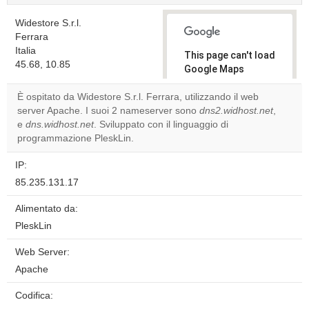
Widestore S.r.l.
Ferrara
Italia
This page can't load
45.68, 10.85
Google Maps
correctly.
È ospitato da Widestore S.r.l. Ferrara, utilizzando il web
server Apache. I suoi 2 nameserver sono
dns2.widhost.net
,
Do you
OK
e
dns.widhost.net
. Sviluppato con il linguaggio di
own this
website?
programmazione PleskLin.
IP:
85.235.131.17
Alimentato da:
PleskLin
Web Server:
Apache
Codifica: