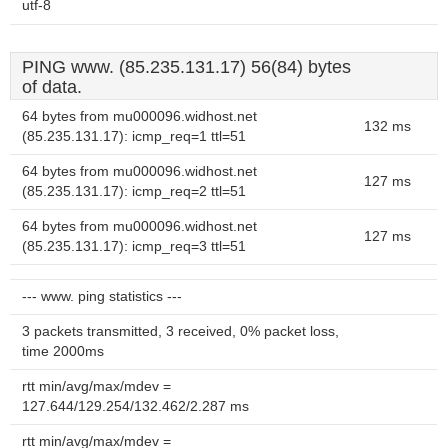
utf-8
PING www. (85.235.131.17) 56(84) bytes
of data.
64 bytes from mu000096.widhost.net
132 ms
(85.235.131.17): icmp_req=1 ttl=51
64 bytes from mu000096.widhost.net
127 ms
(85.235.131.17): icmp_req=2 ttl=51
64 bytes from mu000096.widhost.net
127 ms
(85.235.131.17): icmp_req=3 ttl=51
--- www. ping statistics ---
3 packets transmitted, 3 received, 0% packet loss,
time 2000ms
rtt min/avg/max/mdev =
127.644/129.254/132.462/2.287 ms
rtt min/avg/max/mdev =