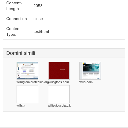
Content-
2053
Length:
Connection:
close
Content-
text/html
Type:
Domini simili
willingtonkarateclub.org
willingtons.com
willis.com
willis.it
williscioccolato.it