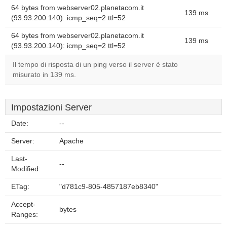
64 bytes from webserver02.planetacom.it
139 ms
(93.93.200.140): icmp_seq=2 ttl=52
64 bytes from webserver02.planetacom.it
139 ms
(93.93.200.140): icmp_seq=2 ttl=52
Il tempo di risposta di un ping verso il server è stato
misurato in 139 ms.
Impostazioni Server
Date:
--
Server:
Apache
Last-
--
Modified:
ETag:
"d781c9-805-4857187eb8340"
Accept-
bytes
Ranges: