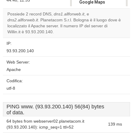
44.48, 11.33
Google Maps
correctly.
Possiede 2 record DNS,
dns1.allforweb.it
, e
dns2.allforweb.it
. Planetacom S.r.l. Bologna è il luogo dove è
Do you
OK
localizzato il Apache server. Il numero IP del server di
own this
website?
Willin.it è 93.93.200.140.
IP:
93.93.200.140
Web Server:
Apache
Codifica:
utf-8
PING www. (93.93.200.140) 56(84) bytes
of data.
64 bytes from webserver02.planetacom.it
139 ms
(93.93.200.140): icmp_seq=1 ttl=52