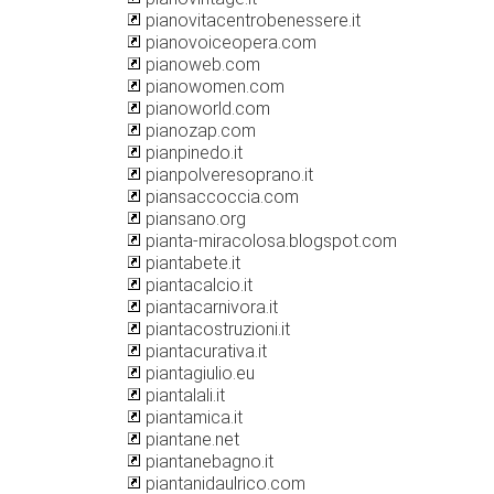
pianovitacentrobenessere.it
pianovoiceopera.com
pianoweb.com
pianowomen.com
pianoworld.com
pianozap.com
pianpinedo.it
pianpolveresoprano.it
piansaccoccia.com
piansano.org
pianta-miracolosa.blogspot.com
piantabete.it
piantacalcio.it
piantacarnivora.it
piantacostruzioni.it
piantacurativa.it
piantagiulio.eu
piantalali.it
piantamica.it
piantane.net
piantanebagno.it
piantanidaulrico.com