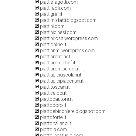
piattiefagotti.com
piattifacili.com
piattigraf.it
piattimisfatti.blogspot.com
piattini.com
piattinicinesi.com
piattinirosa.wordpress.com
piattionline.it
piattiprimi.wordpress.com
piattipronti.net
piattiprontichef.it
piattiprontisurgelati.it
piattitipiciascolani.it
piattitipicipiacentini.it
piattitoscani.it
piattiveloci.it
piattodautore.it
piattodoro.it
piattoebicchiere.blogspot.com
piattoforte.it
piattoitaliano.it
piattola.com
piattolinastudio.com