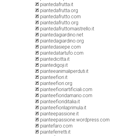
piantedafrutta.it
piantedafrutta.org
piantedafrutto.com
piantedafrutto.org
piantedafruttomaistrello.it
piantedagiardino.net
piantedagiardino.org
piantedasiepe.com
piantedatartufo.com
piantedicitta.it
piantedigoji.it
pianteeanimaliperduti.it
pianteefiori.it
pianteefiori.org
pianteefioriartificiali.com
pianteefioridamario.com
pianteefioriditalia.it
pianteefiorilaprimula.it
pianteepassione.it
pianteepassione.wordpress.com
piantefaro.com
pianteferretti.it