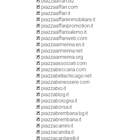
piazzaaffari.biz
piazzaaffari.com
piazzaaffari.it
piazzaaffariimmobiliare.it
piazzaaffaripromotion.it
piazzaaffarisalerno.it
piazzaaffariweb.com
piazzaarmerina.en.it
piazzaarmerina.net
piazzaarmerina.org
piazzaassociati.com
piazzabeccaria.com
piazzabellachicago.net
piazzabenessere.com
piazzabio.it
piazzablog.it
piazzabologna.it
piazzaborsa.it
piazzabrembana.bg.it
piazzabrembana.it
piazzacamini.it
piazzacandia.it
piazzacardarelli.it