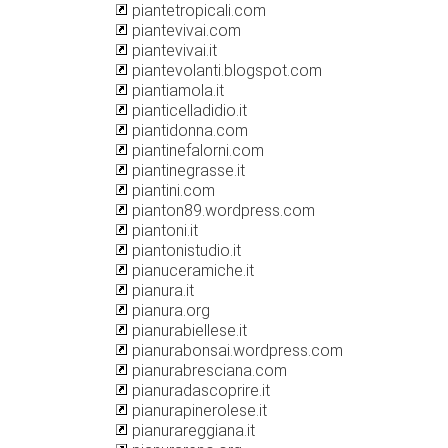
piantetropicali.com
piantevivai.com
piantevivai.it
piantevolanti.blogspot.com
piantiamola.it
pianticelladidio.it
piantidonna.com
piantinefalorni.com
piantinegrasse.it
piantini.com
pianton89.wordpress.com
piantoni.it
piantonistudio.it
pianuceramiche.it
pianura.it
pianura.org
pianurabiellese.it
pianurabonsai.wordpress.com
pianurabresciana.com
pianuradascoprire.it
pianurapinerolese.it
pianurareggiana.it