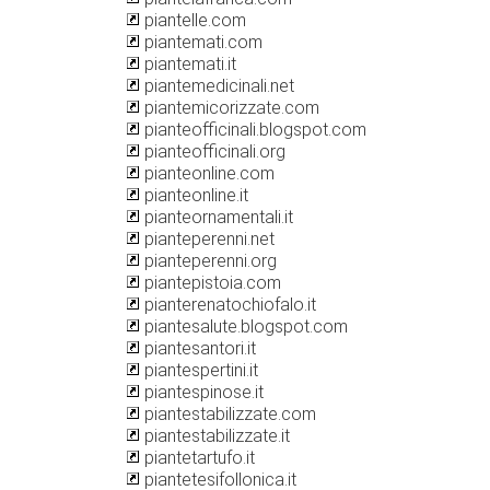
piantelle.com
piantemati.com
piantemati.it
piantemedicinali.net
piantemicorizzate.com
pianteofficinali.blogspot.com
pianteofficinali.org
pianteonline.com
pianteonline.it
pianteornamentali.it
pianteperenni.net
pianteperenni.org
piantepistoia.com
pianterenatochiofalo.it
piantesalute.blogspot.com
piantesantori.it
piantespertini.it
piantespinose.it
piantestabilizzate.com
piantestabilizzate.it
piantetartufo.it
piantetesifollonica.it