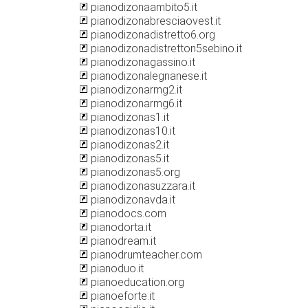
pianodizonaambito5.it
pianodizonabresciaovest.it
pianodizonadistretto6.org
pianodizonadistretton5sebino.it
pianodizonagassino.it
pianodizonalegnanese.it
pianodizonarmg2.it
pianodizonarmg6.it
pianodizonas1.it
pianodizonas10.it
pianodizonas2.it
pianodizonas5.it
pianodizonas5.org
pianodizonasuzzara.it
pianodizonavda.it
pianodocs.com
pianodorta.it
pianodream.it
pianodrumteacher.com
pianoduo.it
pianoeducation.org
pianoeforte.it