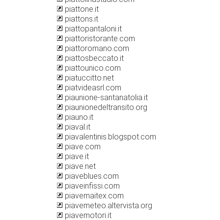
piattone.it
piattons.it
piattopantaloni.it
piattoristorante.com
piattoromano.com
piattosbeccato.it
piattounico.com
piatuccitto.net
piatvideasrl.com
piaunione-santanatolia.it
piaunionedeltransito.org
piauno.it
piaval.it
piavalentinis.blogspot.com
piave.com
piave.it
piave.net
piaveblues.com
piaveinfissi.com
piavemaitex.com
piavemeteo.altervista.org
piavemotori.it