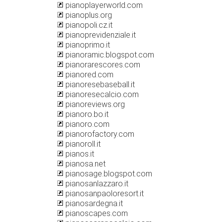
pianoplayerworld.com
pianoplus.org
pianopoli.cz.it
pianoprevidenziale.it
pianoprimo.it
pianoramic.blogspot.com
pianorarescores.com
pianored.com
pianoresebaseball.it
pianoresecalcio.com
pianoreviews.org
pianoro.bo.it
pianoro.com
pianorofactory.com
pianoroll.it
pianos.it
pianosa.net
pianosage.blogspot.com
pianosanlazzaro.it
pianosanpaoloresort.it
pianosardegna.it
pianoscapes.com