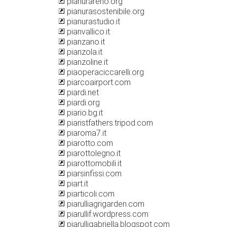
pianurareno.org
pianurasostenibile.org
pianurastudio.it
pianvallico.it
pianzano.it
pianzola.it
pianzoline.it
piaoperaciccarelli.org
piarcoairport.com
piardi.net
piardi.org
piario.bg.it
piaristfathers.tripod.com
piaroma7.it
piarotto.com
piarottolegno.it
piarottomobili.it
piarsinfissi.com
piart.it
piarticoli.com
piarulliagrigarden.com
piarullif.wordpress.com
piarulligabriella.blogspot.com