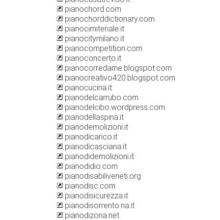
pianochord.com
pianochorddictionary.com
pianocimiteriale.it
pianocitymilano.it
pianocompetition.com
pianoconcerto.it
pianocorredame.blogspot.com
pianocreativo420.blogspot.com
pianocucina.it
pianodelcarrubo.com
pianodelcibo.wordpress.com
pianodellaspina.it
pianodemolizioni.it
pianodicarico.it
pianodicasciana.it
pianodidemolizioni.it
pianodidio.com
pianodisabiliveneti.org
pianodisc.com
pianodisicurezza.it
pianodisorrento.na.it
pianodizona.net