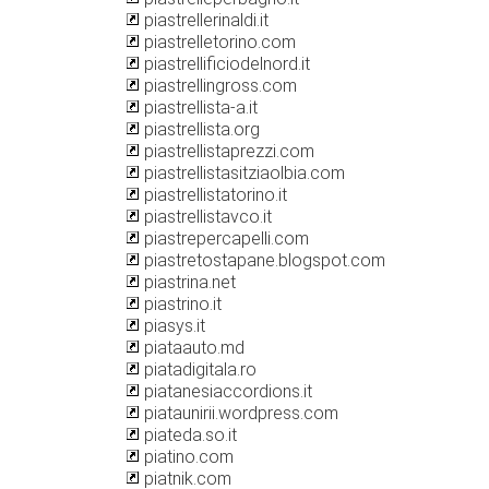
piastrellerinaldi.it
piastrelletorino.com
piastrellificiodelnord.it
piastrellingross.com
piastrellista-a.it
piastrellista.org
piastrellistaprezzi.com
piastrellistasitziaolbia.com
piastrellistatorino.it
piastrellistavco.it
piastrepercapelli.com
piastretostapane.blogspot.com
piastrina.net
piastrino.it
piasys.it
piataauto.md
piatadigitala.ro
piatanesiaccordions.it
piataunirii.wordpress.com
piateda.so.it
piatino.com
piatnik.com