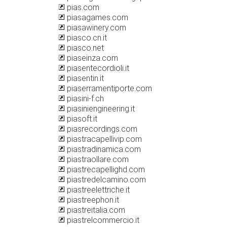
pias.com
piasagames.com
piasawinery.com
piasco.cn.it
piasco.net
piaseinza.com
piasentecordioli.it
piasentin.it
piaserramentiporte.com
piasini-f.ch
piasiniengineering.it
piasoft.it
piasrecordings.com
piastracapellivip.com
piastradinamica.com
piastraollare.com
piastrecapellighd.com
piastredelcamino.com
piastreelettriche.it
piastreephon.it
piastreitalia.com
piastrelcommercio.it