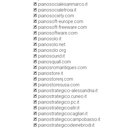
pianosocialesanmarco.it
pianosocialetroia.it
pianosociety.com
pianosoft-europe.com
pianosoft-freeware.com
pianosoftware.com
pianosolo.it
pianosolo.net
pianosolo.org
pianosound.it
pianosquall.com
pianosromantiques.com
pianostore.it
pianostorenj.com
pianostoresusa.com
pianostrategico-alessandria.it
pianostrategico.cuneo.it
pianostrategico.pc.it
pianostrategicoatri.it
pianostrategicocagliari.it
pianostrategicocampobasso.it
pianostrategicodeinebrodi.it