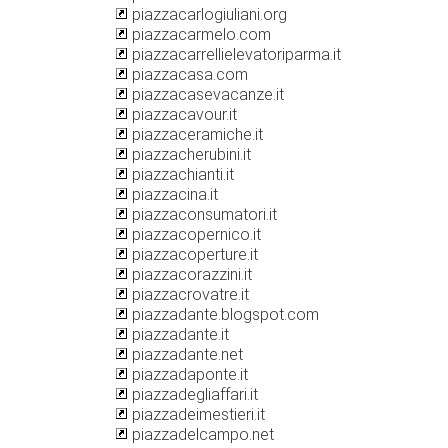
piazzacarlogiuliani.org
piazzacarmelo.com
piazzacarrellielevatoriparma.it
piazzacasa.com
piazzacasevacanze.it
piazzacavour.it
piazzaceramiche.it
piazzacherubini.it
piazzachianti.it
piazzacina.it
piazzaconsumatori.it
piazzacopernico.it
piazzacoperture.it
piazzacorazzini.it
piazzacrovatre.it
piazzadante.blogspot.com
piazzadante.it
piazzadante.net
piazzadaponte.it
piazzadegliaffari.it
piazzadeimestieri.it
piazzadelcampo.net