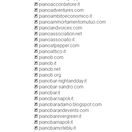
pianoaccordatore.it
pianoadventures.com
pianoambitoeconomico.it
pianoammortamentomutuo.com
pianoandvoices.com
pianoassociation.net
pianoassociato.it
pianoatpepper.com
pianoattico.it
pianob.com
pianob.it
pianob.net
pianob.org
pianobar-nightandday.it
pianobar-sandro.com
pianobar.it
pianobar.napoli.it
pianobaradamo.blogspot.com
pianobarandevents.com
pianobarevergreen.it
pianobarnapoli.it
pianobarnoteblu.it