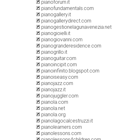
pianoforum.it
pianofundamentals.com
pianogallery.it
pianogallerydirect.com
pianogestionelagunavenezia.net
pianogioielli.it
pianogiovanni.com
pianogranderesidence.com
pianogrillo.it
pianoguitar.com
pianoincipit.com
pianoinfinito.blogspot.com
pianoiseasy.com
pianojazz.com
pianojazz.it
pianojuggler.com
pianola.com
pianola.net
pianola.org
pianolagocalcestruzzi.it
pianolearners.com
pianolessons.com
pianolessons4children.com