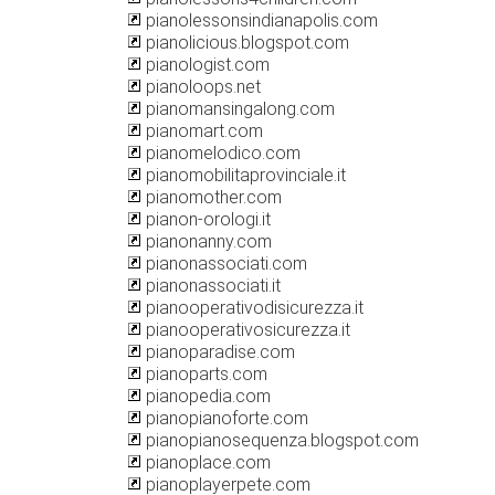
pianolessonsindianapolis.com
pianolicious.blogspot.com
pianologist.com
pianoloops.net
pianomansingalong.com
pianomart.com
pianomelodico.com
pianomobilitaprovinciale.it
pianomother.com
pianon-orologi.it
pianonanny.com
pianonassociati.com
pianonassociati.it
pianooperativodisicurezza.it
pianooperativosicurezza.it
pianoparadise.com
pianoparts.com
pianopedia.com
pianopianoforte.com
pianopianosequenza.blogspot.com
pianoplace.com
pianoplayerpete.com