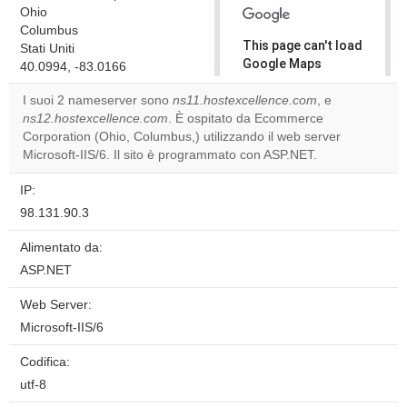
Ohio
Columbus
This page can't load
Stati Uniti
Google Maps
40.0994, -83.0166
correctly.
I suoi 2 nameserver sono
ns11.hostexcellence.com
, e
ns12.hostexcellence.com
. È ospitato da Ecommerce
Do you
OK
Corporation (Ohio, Columbus,) utilizzando il web server
own this
website?
Microsoft-IIS/6. Il sito è programmato con ASP.NET.
IP:
98.131.90.3
Alimentato da:
ASP.NET
Web Server:
Microsoft-IIS/6
Codifica:
utf-8