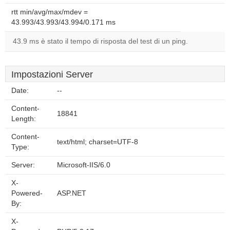
rtt min/avg/max/mdev =
43.993/43.993/43.994/0.171 ms
43.9 ms è stato il tempo di risposta del test di un ping.
Impostazioni Server
Date:
--
Content-
18841
Length:
Content-
text/html; charset=UTF-8
Type:
Server:
Microsoft-IIS/6.0
X-
Powered-
ASP.NET
By:
X-