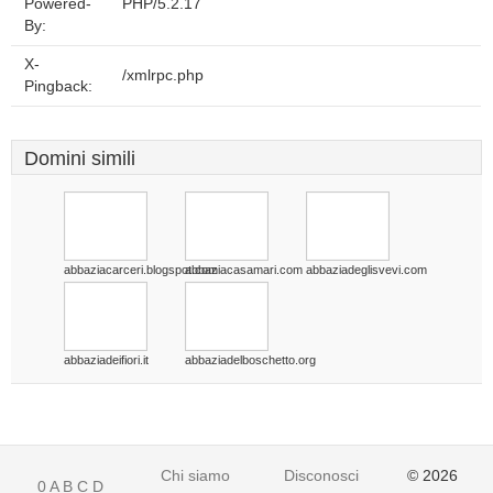
Powered-
PHP/5.2.17
By:
X-
/xmlrpc.php
Pingback:
Domini simili
abbaziacarceri.blogspot.com
abbaziacasamari.com
abbaziadeglisvevi.com
abbaziadeifiori.it
abbaziadelboschetto.org
Chi siamo
Disconoscimento
© 2026
0
A
B
C
D