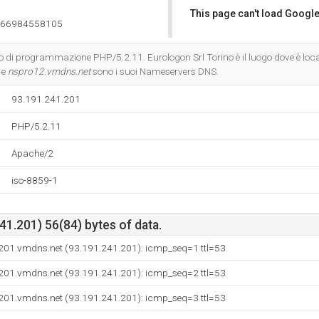
This page can't load Google
666984558105
Do you own this website?
io di programmazione PHP/5.2.11. Eurologon Srl Torino è il luogo dove è loca
, e
nspro12.vmdns.net
sono i suoi Nameservers DNS.
93.191.241.201
PHP/5.2.11
Apache/2
iso-8859-1
1.201) 56(84) bytes of data.
201.vmdns.net (93.191.241.201): icmp_seq=1 ttl=53
201.vmdns.net (93.191.241.201): icmp_seq=2 ttl=53
201.vmdns.net (93.191.241.201): icmp_seq=3 ttl=53