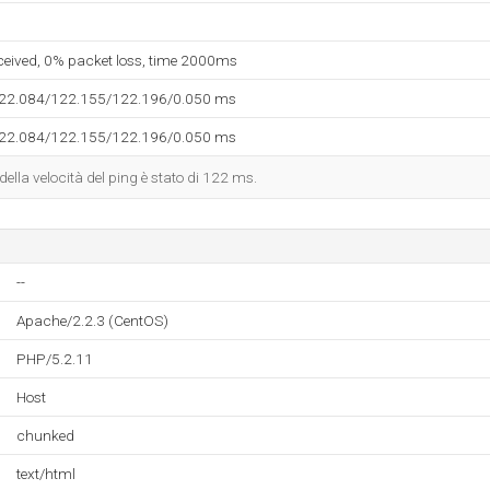
eceived, 0% packet loss, time 2000ms
122.084/122.155/122.196/0.050 ms
122.084/122.155/122.196/0.050 ms
 della velocità del ping è stato di 122 ms.
--
Apache/2.2.3 (CentOS)
PHP/5.2.11
Host
chunked
text/html