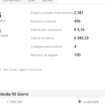
Contenuto
Link
Server
2.381
Pagine visitate mensilmente
5
alia
496
Visitatori mensili
€ 0,16
Valore per visitatore
8
ndiale
€ 583,33
Valore di stima
4
Collegamenti esterni
150
Numero di pagine
 Dati stimati, leggere il disclaimer.
Media 90 Giorni
17.850.267
14.456.806