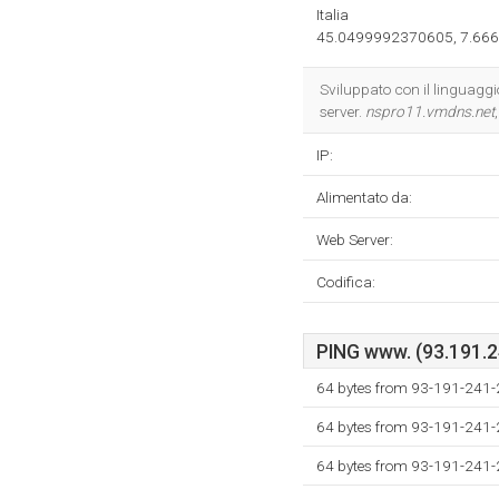
Italia
45.0499992370605, 7.66
Sviluppato con il linguagg
server.
nspro11.vmdns.net
IP:
Alimentato da:
Web Server:
Codifica:
PING www. (93.191.24
64 bytes from 93-191-241-
64 bytes from 93-191-241-
64 bytes from 93-191-241-