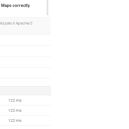
 Maps correctly.
OK
lizzato il Apache/2
122 ms
122 ms
122 ms