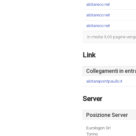
abitareco.net
abitareco.net
abitareco.net
In media 9,00 pagine vengon
Link
Collegamenti in entr
abitarepointpaullo.it
Server
Posizione Server
Eurologon Srl
Torino