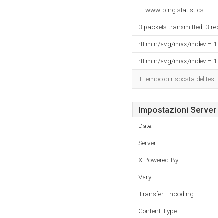
--- www. ping statistics ---
3 packets transmitted, 3 r
rtt min/avg/max/mdev = 
rtt min/avg/max/mdev = 
Il tempo di risposta del test
Impostazioni Server
Date:
Server:
X-Powered-By:
Vary:
Transfer-Encoding:
Content-Type: