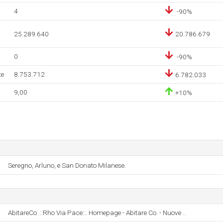
4
-90%
25.289.640
20.786.679
0
-90%
te
8.753.712
6.782.033
9,00
+10%
Seregno, Arluno, e San Donato Milanese.
AbitareCo .::Rho Via Pace::. Homepage - Abitare Co. - Nuove ..