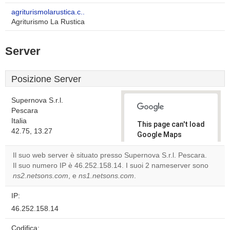
agriturismolarustica.c..
Agriturismo La Rustica
Server
Posizione Server
Supernova S.r.l.
Pescara
Italia
This page can't load
42.75, 13.27
Google Maps
correctly.
Il suo web server è situato presso Supernova S.r.l. Pescara.
Il suo numero IP è 46.252.158.14. I suoi 2 nameserver sono
Do you
OK
ns2.netsons.com
, e
ns1.netsons.com
.
own this
website?
IP:
46.252.158.14
Codifica: