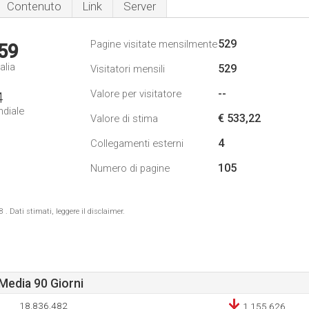
Contenuto
Link
Server
529
Pagine visitate mensilmente
59
alia
529
Visitatori mensili
--
Valore per visitatore
4
ndiale
€ 533,22
Valore di stima
4
Collegamenti esterni
105
Numero di pagine
 Dati stimati, leggere il disclaimer.
Media 90 Giorni
18.836.482
1.155.626