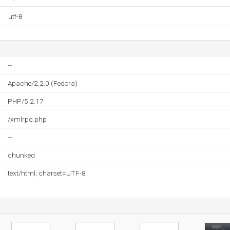
utf-8
--
Apache/2.2.0 (Fedora)
PHP/5.2.17
/xmlrpc.php
--
chunked
text/html; charset=UTF-8