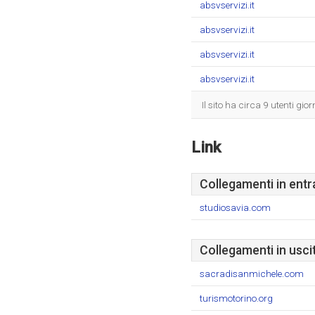
absvservizi.it
absvservizi.it
absvservizi.it
absvservizi.it
Il sito ha circa 9 utenti gi
Link
Collegamenti in entr
studiosavia.com
Collegamenti in usci
sacradisanmichele.com
turismotorino.org