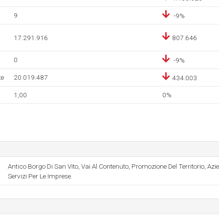
9
-9%
17.291.916
807.646
0
-9%
te
20.019.487
434.003
1,00
0%
Antico Borgo Di San Vito, Vai Al Contenuto, Promozione Del Territorio, Azi
Servizi Per Le Imprese.