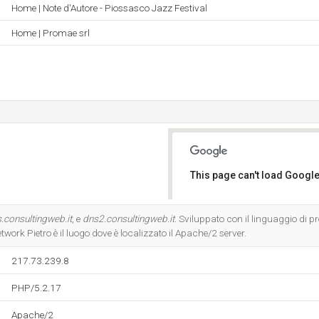
Home | Note d'Autore - Piossasco Jazz Festival
Home | Promae srl
This page can't load Google
Do you own this website?
.consultingweb.it
, e
dns2.consultingweb.it
. Sviluppato con il linguaggio di
twork Pietro è il luogo dove è localizzato il Apache/2 server.
217.73.239.8
PHP/5.2.17
Apache/2