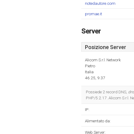
notedautore.com
promae.it
Server
Posizione Server
Alicom S.r.l. Network
Pietro
Italia
46.25, 9.37
Possiede 2 record DNS,
dns
PHP/5.2.17. Alicom S.r.l. Ne
IP:
Alimentato da:
Web Server: