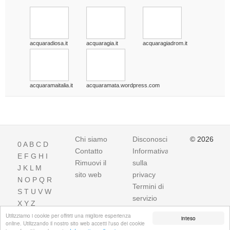
acquaradiosa.it
acquaragia.it
acquaragiadrom.it
acquaramaitalia.it
acquaramata.wordpress.com
Chi siamo
Disconoscimento
© 2026
0
A
B
C
D
Contatto
Informativa
E
F
G
H
I
Rimuovi il
sulla
J
K
L
M
sito web
privacy
N
O
P
Q
R
Termini di
S
T
U
V
W
servizio
X
Y
Z
Utilizziamo i cookie per offrirti una migliore esperienza
inteso
online. Utilizzando il nostro sito web accetti l'uso dei cookie