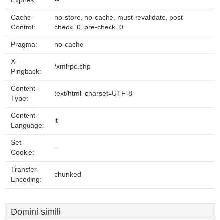
Expires:
--
Cache-
no-store, no-cache, must-revalidate, post-
Control:
check=0, pre-check=0
Pragma:
no-cache
X-
/xmlrpc.php
Pingback:
Content-
text/html; charset=UTF-8
Type:
Content-
it
Language:
Set-
--
Cookie:
Transfer-
chunked
Encoding:
Domini simili