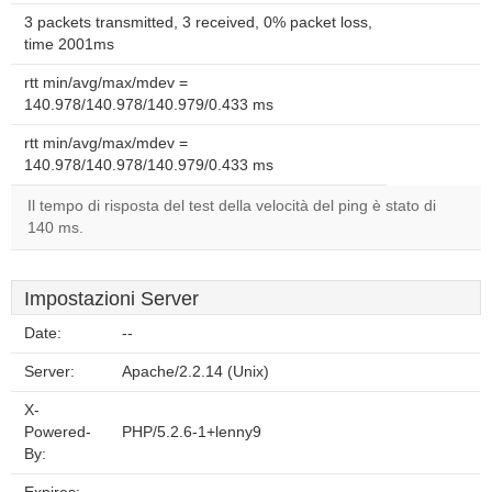
3 packets transmitted, 3 received, 0% packet loss,
time 2001ms
rtt min/avg/max/mdev =
140.978/140.978/140.979/0.433 ms
rtt min/avg/max/mdev =
140.978/140.978/140.979/0.433 ms
Il tempo di risposta del test della velocità del ping è stato di
140 ms.
Impostazioni Server
Date:
--
Server:
Apache/2.2.14 (Unix)
X-
Powered-
PHP/5.2.6-1+lenny9
By: