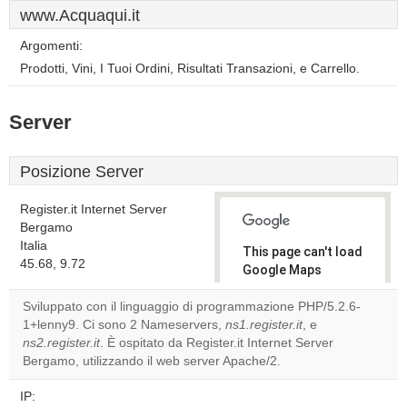
www.Acquaqui.it
Argomenti:
Prodotti, Vini, I Tuoi Ordini, Risultati Transazioni, e Carrello.
Server
Posizione Server
Register.it Internet Server
Bergamo
Italia
This page can't load
45.68, 9.72
Google Maps
correctly.
Sviluppato con il linguaggio di programmazione PHP/5.2.6-
1+lenny9. Ci sono 2 Nameservers,
ns1.register.it
, e
Do you
OK
ns2.register.it
. È ospitato da Register.it Internet Server
own this
website?
Bergamo, utilizzando il web server Apache/2.
IP: